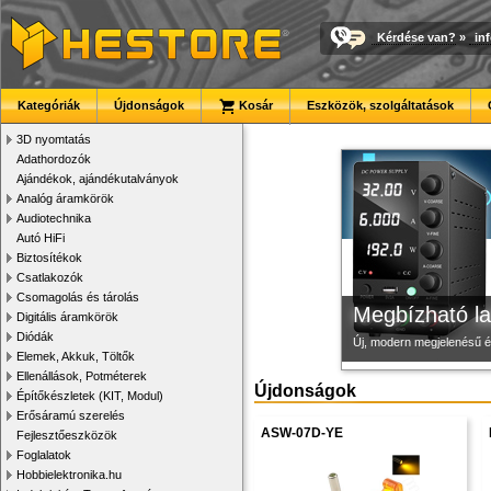
Kérdése van?
»
in
Modulvilág
Új PLA filamen
3D nyomtató r
Kategóriák
Újdonságok
Kosár
Eszközök, szolgáltatások
Fejlesztés, szórakozás é
Kiváló árfekvésű, sok sz
Kiváló minőségű, gyárilag
3D nyomtatás
Adathordozók
Ajándékok, ajándékutalványok
Analóg áramkörök
Audiotechnika
Autó HiFi
Biztosítékok
Csatlakozók
Csomagolás és tárolás
Megbízható la
Digitális áramkörök
Diódák
Új, modern megjelenésű 
Elemek, Akkuk, Töltők
Ellenállások, Potméterek
Újdonságok
Építőkészletek (KIT, Modul)
Erősáramú szerelés
ASW-07D-YE
Fejlesztőeszközök
Foglalatok
Hobbielektronika.hu