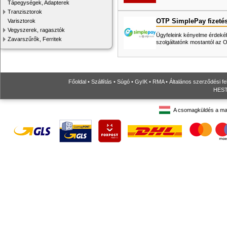
Tápegységek, Adapterek
Tranzisztorok
OTP SimplePay fizeté
Varisztorok
Vegyszerek, ragasztók
Ügyfeleink kényelme érdekéb
Zavarszűrők, Ferritek
szolgáltatónk mostantól az
Főoldal
•
Szállítás
•
Súgó
•
GyIK
•
RMA
•
Általános szerződési fe
HESTO
A csomagküldés a ma