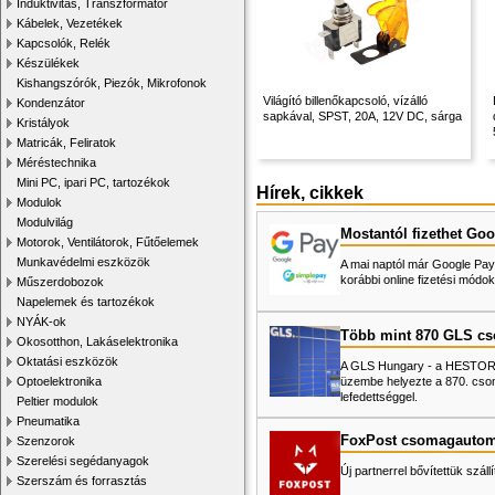
Induktivitás, Transzformátor
Kábelek, Vezetékek
Kapcsolók, Relék
Készülékek
Kishangszórók, Piezók, Mikrofonok
Világító billenőkapcsoló, vízálló
Kondenzátor
sapkával, SPST, 20A, 12V DC, sárga
Kristályok
Matricák, Feliratok
Méréstechnika
Mini PC, ipari PC, tartozékok
Hírek, cikkek
Modulok
Modulvilág
Mostantól fizethet Goo
Motorok, Ventilátorok, Fűtőelemek
Munkavédelmi eszközök
A mai naptól már Google Pay-
korábbi online fizetési mó
Műszerdobozok
Napelemek és tartozékok
NYÁK-ok
Több mint 870 GLS c
Okosotthon, Lakáselektronika
Oktatási eszközök
A GLS Hungary - a HESTORE 
üzembe helyezte a 870. cso
Optoelektronika
lefedettséggel.
Peltier modulok
Pneumatika
FoxPost csomagautom
Szenzorok
Szerelési segédanyagok
Új partnerrel bővítettük száll
Szerszám és forrasztás