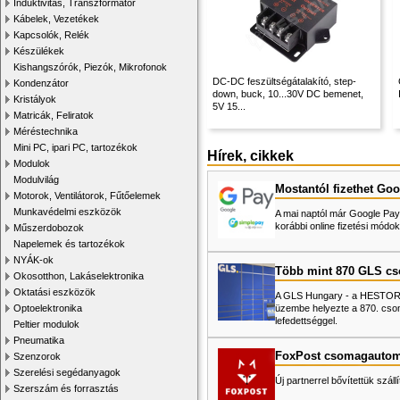
Induktivitás, Transzformátor
Kábelek, Vezetékek
Kapcsolók, Relék
Készülékek
Kishangszórók, Piezók, Mikrofonok
DC-DC feszültségátalakító, step-
Kondenzátor
down, buck, 10...30V DC bemenet,
Kristályok
5V 15...
Matricák, Feliratok
Méréstechnika
Mini PC, ipari PC, tartozékok
Hírek, cikkek
Modulok
Modulvilág
Mostantól fizethet Goo
Motorok, Ventilátorok, Fűtőelemek
Munkavédelmi eszközök
A mai naptól már Google Pay-
korábbi online fizetési mó
Műszerdobozok
Napelemek és tartozékok
NYÁK-ok
Több mint 870 GLS c
Okosotthon, Lakáselektronika
Oktatási eszközök
A GLS Hungary - a HESTORE 
üzembe helyezte a 870. cso
Optoelektronika
lefedettséggel.
Peltier modulok
Pneumatika
FoxPost csomagautom
Szenzorok
Szerelési segédanyagok
Új partnerrel bővítettük száll
Szerszám és forrasztás