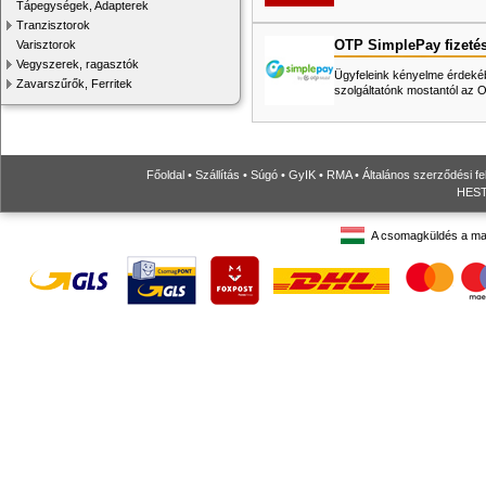
Tápegységek, Adapterek
Tranzisztorok
OTP SimplePay fizeté
Varisztorok
Vegyszerek, ragasztók
Ügyfeleink kényelme érdekéb
Zavarszűrők, Ferritek
szolgáltatónk mostantól az
Főoldal
•
Szállítás
•
Súgó
•
GyIK
•
RMA
•
Általános szerződési fe
HESTO
A csomagküldés a ma