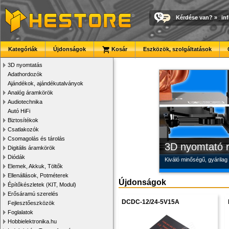
Kérdése van?
»
in
Új PLA filamen
Megbízható la
Modulvilág
Kategóriák
Újdonságok
Kosár
Eszközök, szolgáltatások
Kiváló árfekvésű, sok sz
Új, modern megjelenésű 
Fejlesztés, szórakozás é
3D nyomtatás
Adathordozók
Ajándékok, ajándékutalványok
Analóg áramkörök
Audiotechnika
Autó HiFi
Biztosítékok
Csatlakozók
Csomagolás és tárolás
3D nyomtató r
Digitális áramkörök
Diódák
Kiváló minőségű, gyárilag
Elemek, Akkuk, Töltők
Ellenállások, Potméterek
Újdonságok
Építőkészletek (KIT, Modul)
Erősáramú szerelés
DCDC-12/24-5V15A
Fejlesztőeszközök
Foglalatok
Hobbielektronika.hu