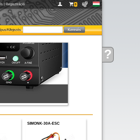
és
|
Regisztráció
0
ípus/Kifejezés:
figyelmébe ajánljuk!
?
Kérdése
van
SIMONK-30A-ESC