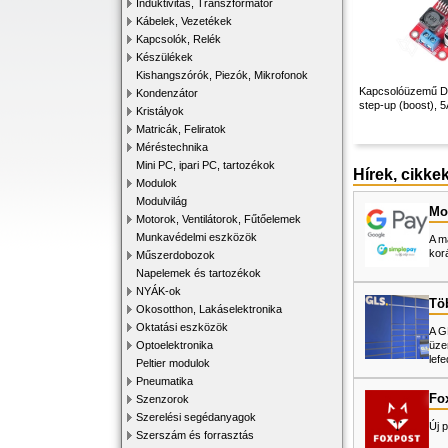
Induktivitás, Transzformátor
Kábelek, Vezetékek
Kapcsolók, Relék
Készülékek
Kishangszórók, Piezók, Mikrofonok
Kapcsolóüzemű D
Kondenzátor
step-up (boost), 
Kristályok
Matricák, Feliratok
Méréstechnika
Mini PC, ipari PC, tartozékok
Hírek, cikke
Modulok
Modulvilág
Mos
Motorok, Ventilátorok, Fűtőelemek
Munkavédelmi eszközök
A m
kor
Műszerdobozok
Napelemek és tartozékok
NYÁK-ok
Tö
Okosotthon, Lakáselektronika
Oktatási eszközök
A G
üze
Optoelektronika
lefe
Peltier modulok
Pneumatika
Fo
Szenzorok
Szerelési segédanyagok
Új p
Szerszám és forrasztás