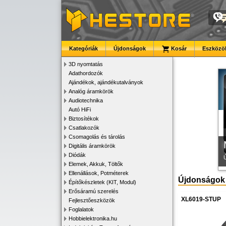
Kategóriák
Újdonságok
Kosár
Eszközök
K
3D nyomtatás
Adathordozók
Ajándékok, ajándékutalványok
Analóg áramkörök
Audiotechnika
Autó HiFi
Biztosítékok
Csatlakozók
Csomagolás és tárolás
Digitális áramkörök
Diódák
Elemek, Akkuk, Töltők
Ellenállások, Potméterek
Újdonságok
Építőkészletek (KIT, Modul)
Erősáramú szerelés
XL6019-STUP
Fejlesztőeszközök
Foglalatok
Hobbielektronika.hu