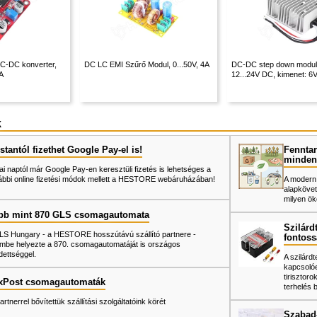
C-DC konverter,
DC LC EMI Szűrő Modul, 0...50V, 4A
DC-DC step down modul
5A
12...24V DC, kimenet: 6
k
tantól fizethet Google Pay-el is!
Fenntar
minden
ai naptól már Google Pay-en keresztüli fizetés is lehetséges a
ábbi online fizetési módok mellett a HESTORE webáruházában!
A modern
alapkövet
milyen ök
bb mint 870 GLS csomagautomata
Szilárd
LS Hungary - a HESTORE hosszútávú szállító partnere -
fontoss
mbe helyezte a 870. csomagautomatáját is országos
dettséggel.
A szilárd
kapcsoló
tiriszto
xPost csomagautomaták
terhelés 
artnerrel bővítettük szállítási szolgáltatóink körét
Szabad-