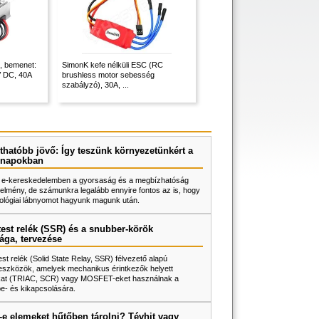
, bemenet:
SimonK kefe nélküli ESC (RC
V DC, 40A
brushless motor sebesség
szabályzó), 30A, ...
thatóbb jövő: Így teszünk környezetünkért a
napokban
 e-kereskedelemben a gyorsaság és a megbízhatóság
elmény, de számunkra legalább ennyire fontos az is, hogy
ológiai lábnyomot hagyunk magunk után.
test relék (SSR) és a snubber-körök
ága, tervezése
test relék (Solid State Relay, SSR) félvezető alapú
eszközök, amelyek mechanikus érintkezők helyett
rokat (TRIAC, SCR) vagy MOSFET-eket használnak a
be- és kikapcsolására.
e elemeket hűtőben tárolni? Tévhit vagy