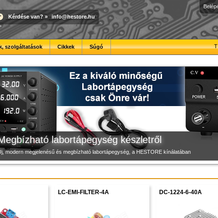
Belép
Kérdése van?
»
info@hestore.hu
Modulvilág
Új PLA filamentek készletről
3D nyomtató raktárról
T
, szolgáltatások
Cikkek
Súgó
Fejlesztés, szórakozás és robotika, a HESTORE-tól
Kiváló árfekvésű, sok színben elérhető 1.75 mm-es PLA filamentek a HESTORE kínálatában
iváló minőségű, gyárilag félkészre szerelt, gyors és csendes 3D nyomtató. B2B partnereink 
Megbízható labortápegység készletről
Új, modern megjelenésű és megbízható labortápegység, a HESTORE kínálatában
LC-EMI-FILTER-4A
DC-1224-6-40A