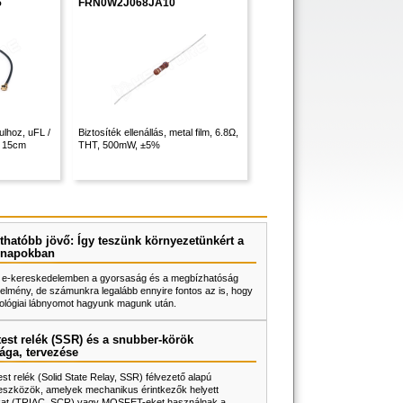
5
FRN0W2J068JA10
lhoz, uFL /
Biztosíték ellenállás, metal film, 6.8Ω,
, 15cm
THT, 500mW, ±5%
thatóbb jövő: Így teszünk környezetünkért a
napokban
 e-kereskedelemben a gyorsaság és a megbízhatóság
elmény, de számunkra legalább ennyire fontos az is, hogy
ológiai lábnyomot hagyunk magunk után.
test relék (SSR) és a snubber-körök
ága, tervezése
test relék (Solid State Relay, SSR) félvezető alapú
eszközök, amelyek mechanikus érintkezők helyett
rokat (TRIAC, SCR) vagy MOSFET-eket használnak a