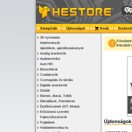
Kategóriák
Újdonságok
Kosár
Eszközök
3D nyomtatás
A budape
!
Adathordozók
értesítet
Ajándékok, ajándékutalványok
K
Analóg áramkörök
Audiotechnika
Autó HiFi
Biztosítékok
Csatlakozók
Csomagolás és tárolás
Digitális áramkörök
Diódák
Elemek, Akkuk, Töltők
Ellenállások, Potméterek
Építőkészletek (KIT, Modul)
Erősáramú szerelés
Fejlesztőeszközök
Újdonságok
Foglalatok
Hobbielektronika.hu