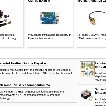
CM4-IO-BASE-A
uFL-SMA-FEMALE-1
ogaskerekes,
Waveshare mini alaplap Raspberry Pi
RF kábel GSM/WiFi modu
, 360 fok, nagy
Compute Module 4-hez
SMA Female csatlakozó
k
tantól fizethet Google Pay-el is!
Fenntar
minden
ai naptól már Google Pay-en keresztüli fizetés is lehetséges a
ábbi online fizetési módok mellett a HESTORE webáruházában!
A modern
alapkövet
milyen ök
bb mint 870 GLS csomagautomata
Szilárd
LS Hungary - a HESTORE hosszútávú szállító partnere -
fontoss
mbe helyezte a 870. csomagautomatáját is országos
dettséggel.
A szilárd
kapcsoló
tiriszto