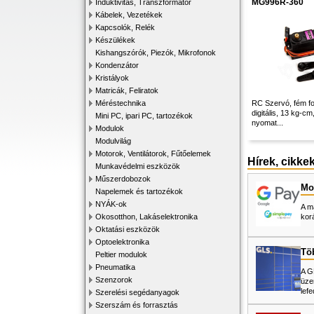
MG996R-360
Induktivitás, Transzformátor
Kábelek, Vezetékek
Kapcsolók, Relék
Készülékek
Kishangszórók, Piezók, Mikrofonok
Kondenzátor
Kristályok
Matricák, Feliratok
Méréstechnika
RC Szervó, fém f
digitális, 13 kg-cm
Mini PC, ipari PC, tartozékok
nyomat...
Modulok
Modulvilág
Motorok, Ventilátorok, Fűtőelemek
Hírek, cikke
Munkavédelmi eszközök
Műszerdobozok
Mos
Napelemek és tartozékok
NYÁK-ok
A m
Okosotthon, Lakáselektronika
kor
Oktatási eszközök
Optoelektronika
Tö
Peltier modulok
Pneumatika
A G
Szenzorok
üze
lefe
Szerelési segédanyagok
Szerszám és forrasztás