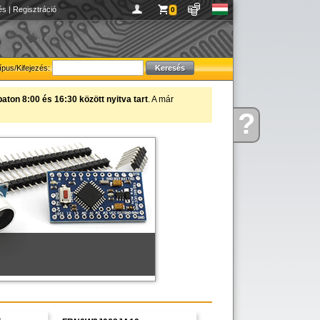
és
|
Regisztráció
0
ípus/Kifejezés:
ton 8:00 és 16:30 között nyitva tart
. A már
?
figyelmébe ajánljuk!
Kérdése
van