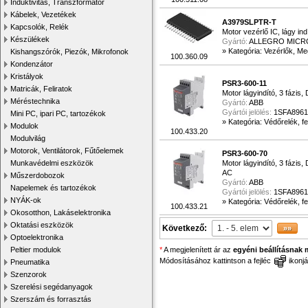
Induktivitás, Transzformátor
Kábelek, Vezetékek
A3979SLPTR-T
Kapcsolók, Relék
Motor vezérlő IC, lágy ind
Készülékek
Gyártó:
ALLEGRO MICR
»
Kategória: Vezérlők, Me
Kishangszórók, Piezók, Mikrofonok
100.360.09
Kondenzátor
Kristályok
PSR3-600-11
Matricák, Feliratok
Motor lágyindító, 3 fázis
Méréstechnika
Gyártó:
ABB
Gyártói jelölés:
1SFA8961
Mini PC, ipari PC, tartozékok
»
Kategória: Védőrelék, fe
Modulok
100.433.20
Modulvilág
Motorok, Ventilátorok, Fűtőelemek
PSR3-600-70
Munkavédelmi eszközök
Motor lágyindító, 3 fázis
AC
Műszerdobozok
Gyártó:
ABB
Napelemek és tartozékok
Gyártói jelölés:
1SFA896
NYÁK-ok
»
Kategória: Védőrelék, fe
100.433.21
Okosotthon, Lakáselektronika
Oktatási eszközök
Következő:
Optoelektronika
Peltier modulok
*
A megjelenített ár az
egyéni beállításnak 
Módosításához kattintson a fejléc
ikonjá
Pneumatika
Szenzorok
Szerelési segédanyagok
Szerszám és forrasztás