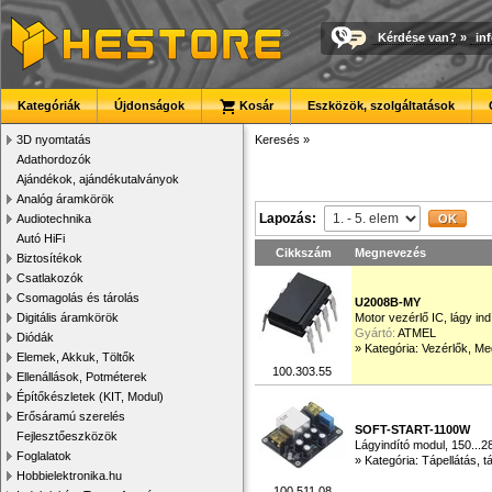
Kérdése van?
»
in
Kategóriák
Újdonságok
Kosár
Eszközök, szolgáltatások
3D nyomtatás
Keresés
»
Adathordozók
Ajándékok, ajándékutalványok
Analóg áramkörök
Lapozás:
Audiotechnika
Autó HiFi
Cikkszám
Megnevezés
Biztosítékok
Csatlakozók
Csomagolás és tárolás
U2008B-MY
Digitális áramkörök
Motor vezérlő IC, lágy ind
Gyártó:
ATMEL
Diódák
»
Kategória: Vezérlők, Me
Elemek, Akkuk, Töltők
100.303.55
Ellenállások, Potméterek
Építőkészletek (KIT, Modul)
Erősáramú szerelés
SOFT-START-1100W
Fejlesztőeszközök
Lágyindító modul, 150...
Foglalatok
»
Kategória: Tápellátás, t
Hobbielektronika.hu
100.511.08