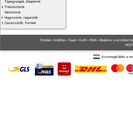
Tápegységek, Adapterek
Tranzisztorok
Varisztorok
Vegyszerek, ragasztók
Zavarszűrők, Ferritek
Főoldal
•
Szállítás
•
Súgó
•
GyIK
•
RMA
•
Általános szerződési fe
HESTO
A csomagküldés a ma