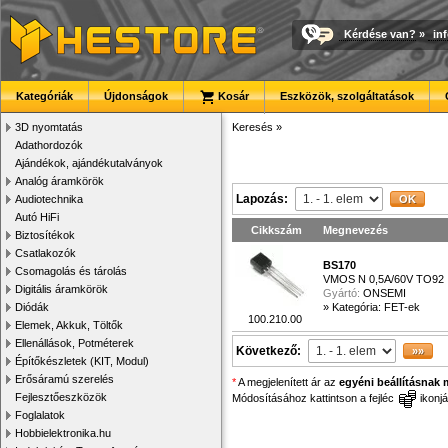
Kérdése van?
»
in
Kategóriák
Újdonságok
Kosár
Eszközök, szolgáltatások
3D nyomtatás
Keresés
»
Adathordozók
Ajándékok, ajándékutalványok
Analóg áramkörök
Lapozás:
Audiotechnika
Autó HiFi
Cikkszám
Megnevezés
Biztosítékok
Csatlakozók
BS170
Csomagolás és tárolás
VMOS N 0,5A/60V TO92
Digitális áramkörök
Gyártó:
ONSEMI
Diódák
»
Kategória: FET-ek
100.210.00
Elemek, Akkuk, Töltők
Ellenállások, Potméterek
Következő:
Építőkészletek (KIT, Modul)
Erősáramú szerelés
*
A megjelenített ár az
egyéni beállításnak 
Fejlesztőeszközök
Módosításához kattintson a fejléc
ikonjá
Foglalatok
Hobbielektronika.hu