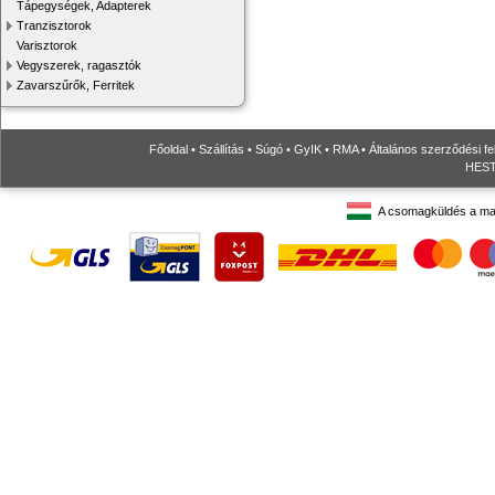
Tápegységek, Adapterek
Tranzisztorok
Varisztorok
Vegyszerek, ragasztók
Zavarszűrők, Ferritek
Főoldal
•
Szállítás
•
Súgó
•
GyIK
•
RMA
•
Általános szerződési fe
HESTO
A csomagküldés a ma