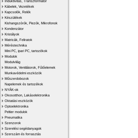
Induktivitás, Transzformátor
Kábelek, Vezetékek
Kapcsolók, Relék
Készülékek
Kishangszórók, Piezók, Mikrofonok
Kondenzátor
Kristályok
Matricák, Feliratok
Méréstechnika
Mini PC, ipari PC, tartozékok
Modulok
Modulvilág
Motorok, Ventilátorok, Fűtőelemek
Munkavédelmi eszközök
Műszerdobozok
Napelemek és tartozékok
NYÁK-ok
Okosotthon, Lakáselektronika
Oktatási eszközök
Optoelektronika
Peltier modulok
Pneumatika
Szenzorok
Szerelési segédanyagok
Szerszám és forrasztás