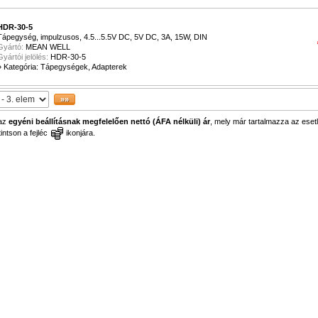
HDR-30-5
Tápegység, impulzusos, 4.5...5.5V DC, 5V DC, 3A, 15W, DIN
Gyártó:
MEAN WELL
Gyártói jelölés:
HDR-30-5
»
Kategória: Tápegységek, Adapterek
 az
egyéni beállításnak megfelelően nettó (ÁFA nélküli) ár
, mely már tartalmazza az esetl
ntson a fejléc
ikonjára.