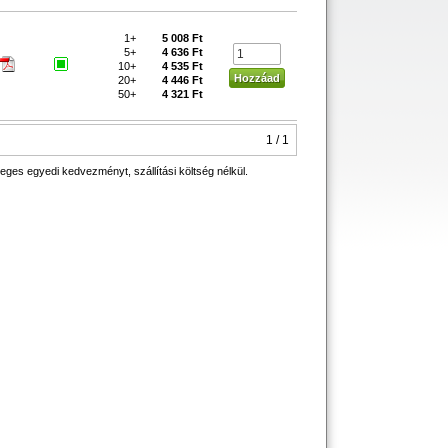
1+
5 008 Ft
5+
4 636 Ft
10+
4 535 Ft
20+
4 446 Ft
50+
4 321 Ft
1 / 1
eges egyedi kedvezményt, szállítási költség nélkül.