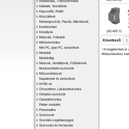
Induktivitás, Transzformátor
Kábelek, Vezetékek
Kapcsolók, Relék
Készülékek
Kishangszórók, Piezók, Mikrofonok
Kondenzátor
100.409.72
Kristályok
Matricák, Feliratok
Következő:
Méréstechnika
Mini PC, ipari PC, tartozékok
*
A megjelenített ár
Modulok
Módosításához katti
Modulvilág
Motorok, Ventilátorok, Fűtőelemek
Munkavédelmi eszközök
Műszerdobozok
Napelemek és tartozékok
NYÁK-ok
Okosotthon, Lakáselektronika
Oktatási eszközök
Optoelektronika
Peltier modulok
Pneumatika
Szenzorok
Szerelési segédanyagok
Szerszám és forrasztás