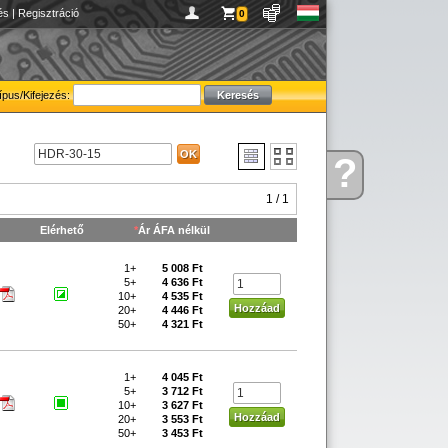
és
|
Regisztráció
0
ípus/Kifejezés:
?
Kérdése
van
1 / 1
Elérhető
*
Ár ÁFA nélkül
1+
5 008 Ft
5+
4 636 Ft
10+
4 535 Ft
20+
4 446 Ft
50+
4 321 Ft
1+
4 045 Ft
5+
3 712 Ft
10+
3 627 Ft
20+
3 553 Ft
50+
3 453 Ft