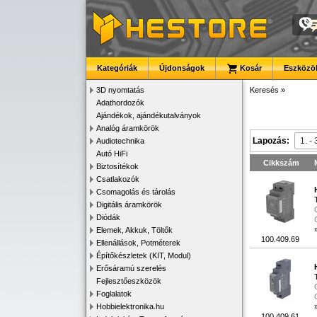
Kategóriák
Újdonságok
Kosár
Eszközök
3D nyomtatás
Keresés
»
Adathordozók
Ajándékok, ajándékutalványok
Analóg áramkörök
Lapozás:
Audiotechnika
Autó HiFi
Cikkszám
Biztosítékok
Csatlakozók
Csomagolás és tárolás
Digitális áramkörök
Diódák
Elemek, Akkuk, Töltők
100.409.69
Ellenállások, Potméterek
Építőkészletek (KIT, Modul)
Erősáramú szerelés
Fejlesztőeszközök
Foglalatok
Hobbielektronika.hu
100.409.61