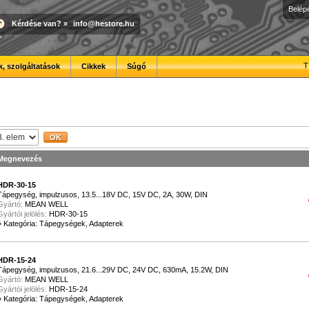
Belép
Kérdése van?
»
info@hestore.hu
T
, szolgáltatások
Cikkek
Súgó
Megnevezés
HDR-30-15
Tápegység, impulzusos, 13.5...18V DC, 15V DC, 2A, 30W, DIN
Gyártó:
MEAN WELL
Gyártói jelölés:
HDR-30-15
»
Kategória: Tápegységek, Adapterek
HDR-15-24
Tápegység, impulzusos, 21.6...29V DC, 24V DC, 630mA, 15.2W, DIN
Gyártó:
MEAN WELL
Gyártói jelölés:
HDR-15-24
»
Kategória: Tápegységek, Adapterek