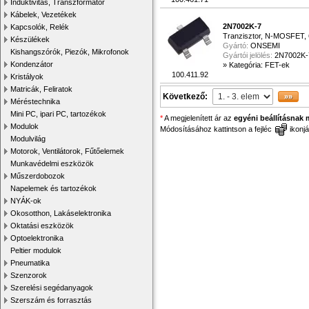
Induktivitás, Transzformátor
Kábelek, Vezetékek
2N7002K-7
Kapcsolók, Relék
Tranzisztor, N-MOSFET, 6
Készülékek
Gyártó:
ONSEMI
Kishangszórók, Piezók, Mikrofonok
Gyártói jelölés:
2N7002K-
Kondenzátor
»
Kategória: FET-ek
100.411.92
Kristályok
Matricák, Feliratok
Következő:
Méréstechnika
Mini PC, ipari PC, tartozékok
*
A megjelenített ár az
egyéni beállításnak 
Modulok
Módosításához kattintson a fejléc
ikonjá
Modulvilág
Motorok, Ventilátorok, Fűtőelemek
Munkavédelmi eszközök
Műszerdobozok
Napelemek és tartozékok
NYÁK-ok
Okosotthon, Lakáselektronika
Oktatási eszközök
Optoelektronika
Peltier modulok
Pneumatika
Szenzorok
Szerelési segédanyagok
Szerszám és forrasztás