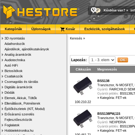
Kérdése van?
»
in
Kategóriák
Újdonságok
Kosár
Eszközök, szolgáltatások
3D nyomtatás
Keresés
»
Adathordozók
Ajándékok, ajándékutalványok
Analóg áramkörök
Lapozás:
Audiotechnika
Autó HiFi
Cikkszám
Megnevezés
Biztosítékok
Csatlakozók
BSS138
Csomagolás és tárolás
Tranzisztor, N-MOSFET, l
Digitális áramkörök
Gyártó:
FAIRCHILD SE
Diódák
Gyártói jelölés:
BSS138L
»
Kategória: FET-ek
Elemek, Akkuk, Töltők
100.210.22
Ellenállások, Potméterek
Építőkészletek (KIT, Modul)
BSS138PW,115
Erősáramú szerelés
Tranzisztor, N-MOSFET, 6
Fejlesztőeszközök
Gyártó:
NEXPERIA
Foglalatok
Gyártói jelölés:
BSS138PW
Hobbielektronika.hu
»
Kategória: FET-ek
100.461.71