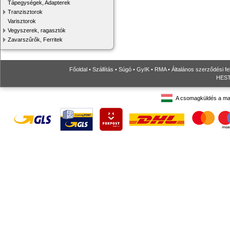
Tápegységek, Adapterek
Tranzisztorok
Varisztorok
Vegyszerek, ragasztók
Zavarszűrők, Ferritek
Főoldal
•
Szállítás
•
Súgó
•
GyIK
•
RMA
•
Általános szerződési fe
HESTO
A csomagküldés a ma