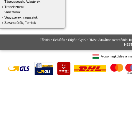
Tápegységek, Adapterek
Tranzisztorok
Varisztorok
Vegyszerek, ragasztók
Zavarszűrők, Ferritek
Főoldal
•
Szállítás
•
Súgó
•
GyIK
•
RMA
•
Általános szerződési fe
HESTO
A csomagküldés a ma