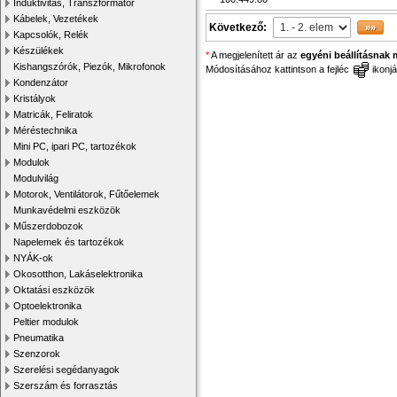
Induktivitás, Transzformátor
Kábelek, Vezetékek
Következő:
Kapcsolók, Relék
Készülékek
*
A megjelenített ár az
egyéni beállításnak 
Kishangszórók, Piezók, Mikrofonok
Módosításához kattintson a fejléc
ikonjá
Kondenzátor
Kristályok
Matricák, Feliratok
Méréstechnika
Mini PC, ipari PC, tartozékok
Modulok
Modulvilág
Motorok, Ventilátorok, Fűtőelemek
Munkavédelmi eszközök
Műszerdobozok
Napelemek és tartozékok
NYÁK-ok
Okosotthon, Lakáselektronika
Oktatási eszközök
Optoelektronika
Peltier modulok
Pneumatika
Szenzorok
Szerelési segédanyagok
Szerszám és forrasztás