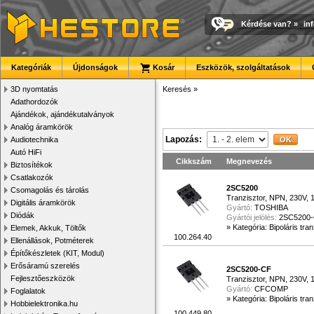
Kérdése van?
»
in
Kategóriák
Újdonságok
Kosár
Eszközök, szolgáltatások
3D nyomtatás
Keresés
»
Adathordozók
Ajándékok, ajándékutalványok
Analóg áramkörök
Lapozás:
Audiotechnika
Autó HiFi
Cikkszám
Megnevezés
Biztosítékok
Csatlakozók
2SC5200
Csomagolás és tárolás
Tranzisztor, NPN, 230V, 
Digitális áramkörök
Gyártó:
TOSHIBA
Diódák
Gyártói jelölés:
2SC5200-
»
Kategória: Bipoláris tra
Elemek, Akkuk, Töltők
100.264.40
Ellenállások, Potméterek
Építőkészletek (KIT, Modul)
Erősáramú szerelés
2SC5200-CF
Fejlesztőeszközök
Tranzisztor, NPN, 230V, 
Gyártó:
CFCOMP
Foglalatok
»
Kategória: Bipoláris tra
Hobbielektronika.hu
100.449.80