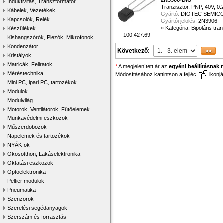
2N3906-DIO
Induktivitás, Transzformátor
Tranzisztor, PNP, 40V, 0.
Kábelek, Vezetékek
Gyártó:
DIOTEC SEMI
Kapcsolók, Relék
Gyártói jelölés:
2N3906
»
Kategória: Bipoláris tra
Készülékek
100.427.69
Kishangszórók, Piezók, Mikrofonok
Kondenzátor
Következő:
Kristályok
Matricák, Feliratok
*
A megjelenített ár az
egyéni beállításnak 
Méréstechnika
Módosításához kattintson a fejléc
ikonjá
Mini PC, ipari PC, tartozékok
Modulok
Modulvilág
Motorok, Ventilátorok, Fűtőelemek
Munkavédelmi eszközök
Műszerdobozok
Napelemek és tartozékok
NYÁK-ok
Okosotthon, Lakáselektronika
Oktatási eszközök
Optoelektronika
Peltier modulok
Pneumatika
Szenzorok
Szerelési segédanyagok
Szerszám és forrasztás