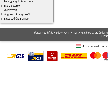
Tápegységek, Adapterek
Tranzisztorok
Varisztorok
Vegyszerek, ragasztók
Zavarszűrők, Ferritek
Főoldal
•
Szállítás
•
Súgó
•
GyIK
•
RMA
•
Általános szerződési fe
HESTO
A csomagküldés a ma