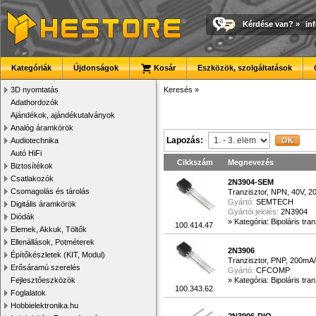
Kérdése van?
»
in
Kategóriák
Újdonságok
Kosár
Eszközök, szolgáltatások
3D nyomtatás
Keresés
»
Adathordozók
Ajándékok, ajándékutalványok
Analóg áramkörök
Lapozás:
Audiotechnika
Autó HiFi
Cikkszám
Megnevezés
Biztosítékok
Csatlakozók
2N3904-SEM
Csomagolás és tárolás
Tranzisztor, NPN, 40V, 2
Gyártó:
SEMTECH
Digitális áramkörök
Gyártói jelölés:
2N3904
Diódák
»
Kategória: Bipoláris tra
100.414.47
Elemek, Akkuk, Töltők
Ellenállások, Potméterek
2N3906
Építőkészletek (KIT, Modul)
Tranzisztor, PNP, 200mA
Erősáramú szerelés
Gyártó:
CFCOMP
Fejlesztőeszközök
»
Kategória: Bipoláris tra
100.343.62
Foglalatok
Hobbielektronika.hu