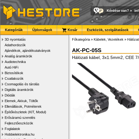
Kérdése van?
»
in
Kategóriák
Újdonságok
Kosár
Eszközök, szolgáltatások
3D nyomtatás
Főkategória
»
Kábelek, Vezetékek
»
Hálózat
Adathordozók
AK-PC-05S
Ajándékok, ajándékutalványok
Analóg áramkörök
Hálózati kábel, 3x1.5mm2, CEE 7
Audiotechnika
Autó HiFi
Biztosítékok
Csatlakozók
Csomagolás és tárolás
Digitális áramkörök
Diódák
Elemek, Akkuk, Töltők
Ellenállások, Potméterek
Építőkészletek (KIT, Modul)
Erősáramú szerelés
Fejlesztőeszközök
Foglalatok
Hobbielektronika.hu