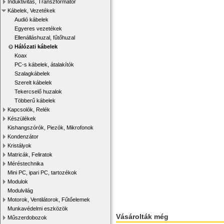
Induktivitás, Transzformátor
Kábelek, Vezetékek
Audió kábelek
Egyeres vezetékek
Ellenálláshuzal, fűtőhuzal
Hálózati kábelek
Koax
PC-s kábelek, átalakítók
Szalagkábelek
Szerelt kábelek
Tekercselő huzalok
Többerű kábelek
Kapcsolók, Relék
Készülékek
Kishangszórók, Piezók, Mikrofonok
Kondenzátor
Kristályok
Matricák, Feliratok
Méréstechnika
Mini PC, ipari PC, tartozékok
Modulok
Modulvilág
Motorok, Ventilátorok, Fűtőelemek
Munkavédelmi eszközök
Vásárolták még
Műszerdobozok