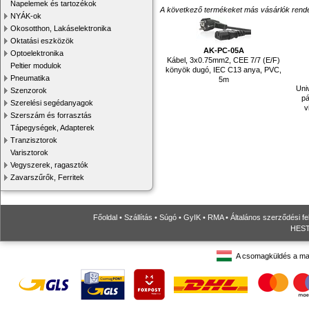
Napelemek és tartozékok
A következő termékeket más vásárlók rendelték
NYÁK-ok
Okosotthon, Lakáselektronika
Oktatási eszközök
AK-PC-05A
Optoelektronika
Kábel, 3x0.75mm2, CEE 7/7 (E/F)
Peltier modulok
könyök dugó, IEC C13 anya, PVC,
Pneumatika
5m
Uni
Szenzorok
pá
Szerelési segédanyagok
v
Szerszám és forrasztás
Tápegységek, Adapterek
Tranzisztorok
Varisztorok
Vegyszerek, ragasztók
Zavarszűrők, Ferritek
Főoldal
•
Szállítás
•
Súgó
•
GyIK
•
RMA
•
Általános szerződési fe
HESTO
A csomagküldés a ma