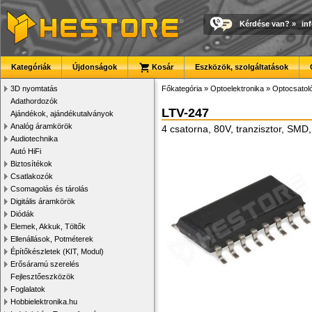
Kérdése van?
»
in
Kategóriák
Újdonságok
Kosár
Eszközök, szolgáltatások
3D nyomtatás
Főkategória
»
Optoelektronika
»
Optocsatol
Adathordozók
LTV-247
Ajándékok, ajándékutalványok
Analóg áramkörök
4 csatorna, 80V, tranzisztor, SM
Audiotechnika
Autó HiFi
Biztosítékok
Csatlakozók
Csomagolás és tárolás
Digitális áramkörök
Diódák
Elemek, Akkuk, Töltők
Ellenállások, Potméterek
Építőkészletek (KIT, Modul)
Erősáramú szerelés
Fejlesztőeszközök
Foglalatok
Hobbielektronika.hu