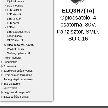
Kijelző keretek
LCD modulok
ELQ3H7(TA)
LED kellékek
LED kijelzők
Optocsatoló, 4
LED lámpák
LED sorok
csatorna, 80V,
LED-ek
tranzisztor, SMD,
LED-szalagok (strip)
Lézer diódák
SOIC16
OLED kijelzők
Optocsatolók, kapuk
Power LED-ek
Toslink, optikai szál
Peltier modulok
Pneumatika
Szenzorok
Szerelési segédanyagok
Szerszám és forrasztás
Tápegységek, Adapterek
Tranzisztorok
Varisztorok
Vegyszerek, ragasztók
Zavarszűrők, Ferritek