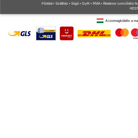
Főoldal
•
Szállítás
•
Súgó
•
GyIK
•
RMA
•
Általános szerződési fe
HESTO
A csomagküldés a ma