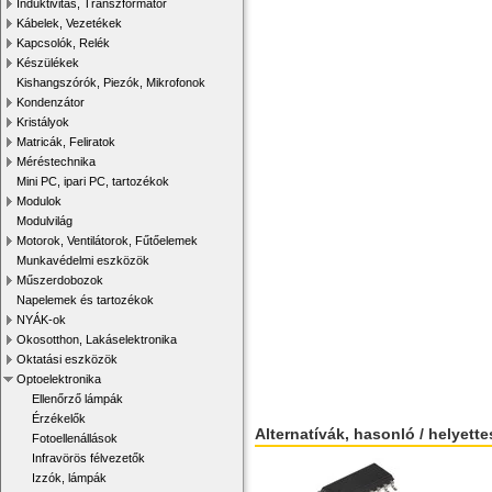
Induktivitás, Transzformátor
Kábelek, Vezetékek
Kapcsolók, Relék
Készülékek
Kishangszórók, Piezók, Mikrofonok
Kondenzátor
Kristályok
Matricák, Feliratok
Méréstechnika
Mini PC, ipari PC, tartozékok
Modulok
Modulvilág
Motorok, Ventilátorok, Fűtőelemek
Munkavédelmi eszközök
Műszerdobozok
Napelemek és tartozékok
NYÁK-ok
Okosotthon, Lakáselektronika
Oktatási eszközök
Optoelektronika
Ellenőrző lámpák
Érzékelők
Alternatívák, hasonló / helyett
Fotoellenállások
Infravörös félvezetők
Izzók, lámpák