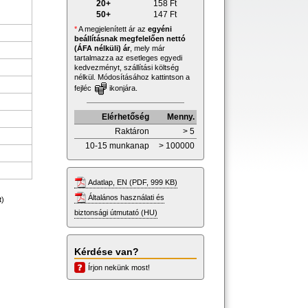
20+
158
Ft
50+
147
Ft
*
A megjelenített ár az
egyéni
beállításnak megfelelően nettó
(ÁFA nélküli) ár
, mely már
tartalmazza az esetleges egyedi
kedvezményt, szállítási költség
nélkül. Módosításához kattintson a
fejléc
ikonjára.
Elérhetőség
Menny.
Raktáron
> 5
10-15 munkanap
> 100000
Adatlap, EN (PDF, 999 KB)
Általános használati és
t)
biztonsági útmutató (HU)
Kérdése van?
Írjon nekünk most!