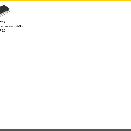
-247
tranzisztor, SMD,
P16