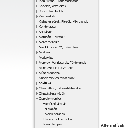
Induktivitás, Transzformátor
Kábelek, Vezetékek
Kapcsolók, Relék
Készülékek
Kishangszórók, Piezók, Mikrofonok
Kondenzátor
Kristályok
Matricák, Feliratok
Méréstechnika
Mini PC, ipari PC, tartozékok
Modulok
Modulvilág
Motorok, Ventilátorok, Fűtőelemek
Munkavédelmi eszközök
Műszerdobozok
Napelemek és tartozékok
NYÁK-ok
Okosotthon, Lakáselektronika
Oktatási eszközök
Optoelektronika
Ellenőrző lámpák
Érzékelők
Fotoellenállások
Infravörös félvezetők
Izzók, lámpák
Alternatívák, 