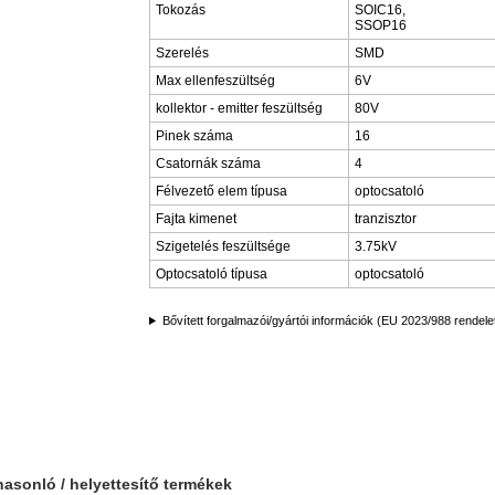
Tokozás
SOIC16,
SSOP16
Szerelés
SMD
Max ellenfeszültség
6V
kollektor - emitter feszültség
80V
Pinek száma
16
Csatornák száma
4
Félvezető elem típusa
optocsatoló
Fajta kimenet
tranzisztor
Szigetelés feszültsége
3.75kV
Optocsatoló típusa
optocsatoló
Bővített forgalmazói/gyártói információk (EU 2023/988 rendele
hasonló / helyettesítő termékek