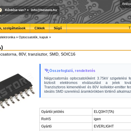
Belép
Kérdése van?
»
info@hestore.hu
T
, szolgáltatások
Cikkek
Súgó
elektronika
»
Optocsatolók, kapuk
»
)
 csatorna, 80V, tranzisztor, SMD, SOIC16
Összefoglaló, rendeltetés
Négycsatornás optocsatolóként 3.75kV szigetelési fe
biztosít elektromos elválasztást a jelek továb
Tranzisztoros kimenetével és 80V kollektor-emitter fe
ideális SMD szerelésű áramkörökben történő alkalmaz
Gyártói jelölés
ELQ3H7(TA)
RoHS
igen
Gyártó
EVERLIGHT