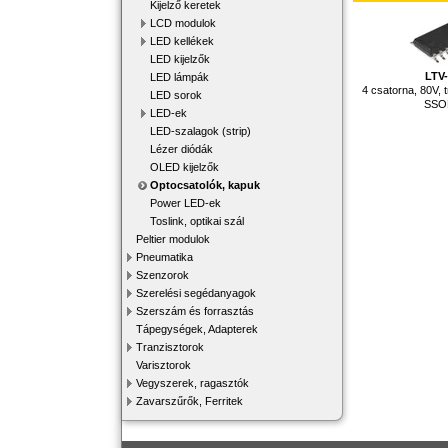
Kijelző keretek
LCD modulok
LED kellékek
LED kijelzők
LTV
LED lámpák
4 csatorna, 80V, 
LED sorok
SSO
LED-ek
LED-szalagok (strip)
Lézer diódák
OLED kijelzők
Optocsatolók, kapuk
Power LED-ek
Toslink, optikai szál
Peltier modulok
Pneumatika
Szenzorok
Szerelési segédanyagok
Szerszám és forrasztás
Tápegységek, Adapterek
Tranzisztorok
Varisztorok
Vegyszerek, ragasztók
Zavarszűrők, Ferritek