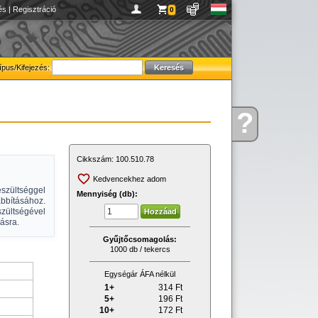
és
|
Regisztráció
0
ípus/Kifejezés:
?
Kérdése
van
Cikkszám:
100.510.78
Kedvencekhez adom
szültséggel
Mennyiség (db):
bításához.
szültségével
ásra.
Gyűjtőcsomagolás:
1000 db / tekercs
Egységár ÁFA nélkül
1+
314
Ft
5+
196
Ft
10+
172
Ft