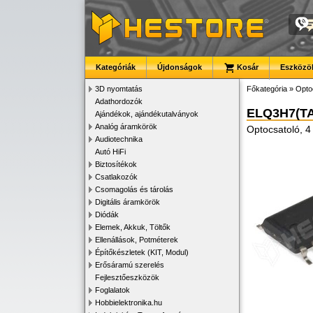
Kategóriák
Újdonságok
Kosár
Eszközök
3D nyomtatás
Főkategória
»
Opto
Adathordozók
ELQ3H7(TA
Ajándékok, ajándékutalványok
Analóg áramkörök
Optocsatoló, 4
Audiotechnika
Autó HiFi
Biztosítékok
Csatlakozók
Csomagolás és tárolás
Digitális áramkörök
Diódák
Elemek, Akkuk, Töltők
Ellenállások, Potméterek
Építőkészletek (KIT, Modul)
Erősáramú szerelés
Fejlesztőeszközök
Foglalatok
Hobbielektronika.hu