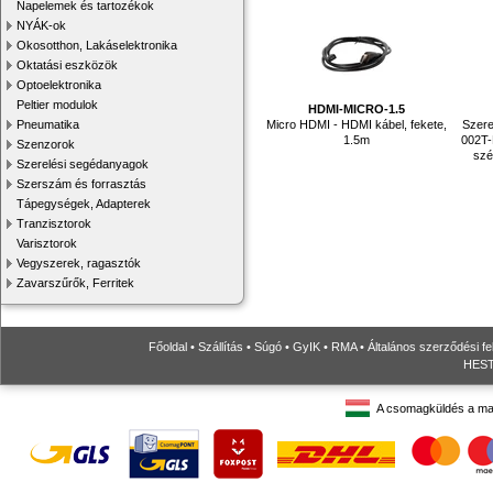
Napelemek és tartozékok
NYÁK-ok
Okosotthon, Lakáselektronika
Oktatási eszközök
Optoelektronika
Peltier modulok
HDMI-MICRO-1.5
Pneumatika
Micro HDMI - HDMI kábel, fekete,
Szere
1.5m
002T-
Szenzorok
szé
Szerelési segédanyagok
Szerszám és forrasztás
Tápegységek, Adapterek
Tranzisztorok
Varisztorok
Vegyszerek, ragasztók
Zavarszűrők, Ferritek
Főoldal
•
Szállítás
•
Súgó
•
GyIK
•
RMA
•
Általános szerződési fe
HESTO
A csomagküldés a ma