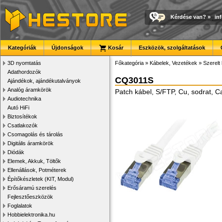
Kérdése van?
»
in
Kategóriák
Újdonságok
Kosár
Eszközök, szolgáltatások
3D nyomtatás
Főkategória
»
Kábelek, Vezetékek
»
Szerelt
Adathordozók
CQ3011S
Ajándékok, ajándékutalványok
Analóg áramkörök
Patch kábel, S/FTP, Cu, sodrat, C
Audiotechnika
Autó HiFi
Biztosítékok
Csatlakozók
Csomagolás és tárolás
Digitális áramkörök
Diódák
Elemek, Akkuk, Töltők
Ellenállások, Potméterek
Építőkészletek (KIT, Modul)
Erősáramú szerelés
Fejlesztőeszközök
Foglalatok
Hobbielektronika.hu