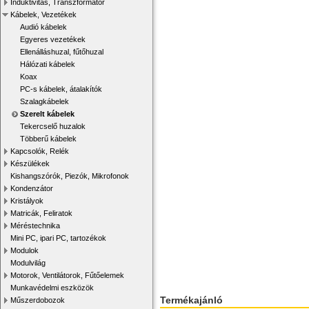
Induktivitás, Transzformátor
Kábelek, Vezetékek
Audió kábelek
Egyeres vezetékek
Ellenálláshuzal, fűtőhuzal
Hálózati kábelek
Koax
PC-s kábelek, átalakítók
Szalagkábelek
Szerelt kábelek
Tekercselő huzalok
Többerű kábelek
Kapcsolók, Relék
Készülékek
Kishangszórók, Piezók, Mikrofonok
Kondenzátor
Kristályok
Matricák, Feliratok
Méréstechnika
Mini PC, ipari PC, tartozékok
Modulok
Modulvilág
Motorok, Ventilátorok, Fűtőelemek
Munkavédelmi eszközök
Termékajánló
Műszerdobozok