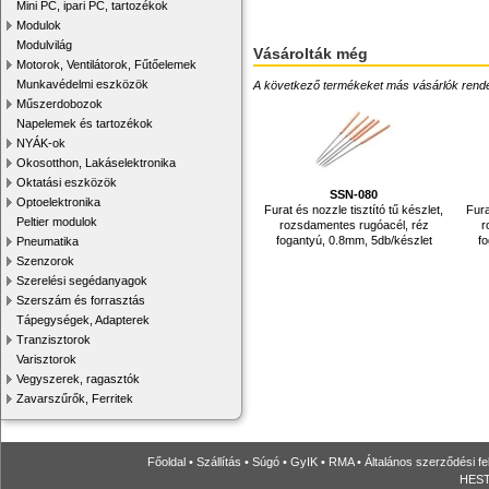
Mini PC, ipari PC, tartozékok
Modulok
Modulvilág
Vásárolták még
Motorok, Ventilátorok, Fűtőelemek
Munkavédelmi eszközök
A következő termékeket más vásárlók rendelték
Műszerdobozok
Napelemek és tartozékok
NYÁK-ok
Okosotthon, Lakáselektronika
Oktatási eszközök
SSN-080
Optoelektronika
Furat és nozzle tisztító tű készlet,
Fura
Peltier modulok
rozsdamentes rugóacél, réz
r
fogantyú, 0.8mm, 5db/készlet
fo
Pneumatika
Szenzorok
Szerelési segédanyagok
Szerszám és forrasztás
Tápegységek, Adapterek
Tranzisztorok
Varisztorok
Vegyszerek, ragasztók
Zavarszűrők, Ferritek
Főoldal
•
Szállítás
•
Súgó
•
GyIK
•
RMA
•
Általános szerződési fe
HESTO