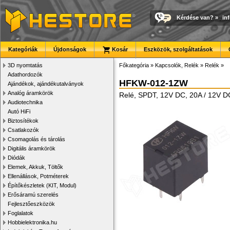
Kérdése van?
»
in
Kategóriák
Újdonságok
Kosár
Eszközök, szolgáltatások
3D nyomtatás
Főkategória
»
Kapcsolók, Relék
»
Relék
»
Adathordozók
HFKW-012-1ZW
Ajándékok, ajándékutalványok
Analóg áramkörök
Relé, SPDT, 12V DC, 20A / 12V D
Audiotechnika
Autó HiFi
Biztosítékok
Csatlakozók
Csomagolás és tárolás
Digitális áramkörök
Diódák
Elemek, Akkuk, Töltők
Ellenállások, Potméterek
Építőkészletek (KIT, Modul)
Erősáramú szerelés
Fejlesztőeszközök
Foglalatok
Hobbielektronika.hu