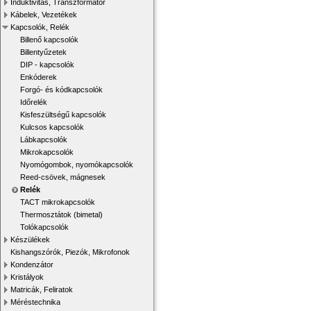
Induktivitás, Transzformátor
Kábelek, Vezetékek
Kapcsolók, Relék
Billenő kapcsolók
Billentyűzetek
DIP - kapcsolók
Enkóderek
Forgó- és kódkapcsolók
Időrelék
Kisfeszültségű kapcsolók
Kulcsos kapcsolók
Lábkapcsolók
Mikrokapcsolók
Nyomógombok, nyomókapcsolók
Reed-csövek, mágnesek
Relék
TACT mikrokapcsolók
Thermosztátok (bimetal)
Tolókapcsolók
Készülékek
Kishangszórók, Piezók, Mikrofonok
Kondenzátor
Kristályok
Matricák, Feliratok
Méréstechnika