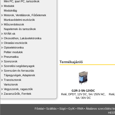
Mini PC, ipari PC, tartozékok
Modulok
Modulvilág
Motorok, Ventilátorok, Fűtőelemek
Munkavédelmi eszközök
Műszerdobozok
Napelemek és tartozékok
NYÁK-ok
Okosotthon, Lakáselektronika
Oktatási eszközök
Optoelektronika
Peltier modulok
Pneumatika
Szenzorok
Termékajánló
Szerelési segédanyagok
Szerszám és forrasztás
Tápegységek, Adapterek
Tranzisztorok
Varisztorok
Vegyszerek, ragasztók
G2R-2-SN-12VDC
Zavarszűrők, Ferritek
Relé, DPDT, 12V DC, 5A / 250V AC,
Relé
5A / 30V DC
Főoldal
•
Szállítás
•
Súgó
•
GyIK
•
RMA
•
Általános szerződési fe
HESTO