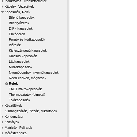
Induktivitás, Transzformátor
Kábelek, Vezetékek
Kapcsolók, Relék
Billenő kapcsolók
Billentyűzetek
DIP - kapcsolók
Enkóderek
Forgó- és kódkapcsolók
Időrelék
Kisfeszültségű kapcsolók
Kulcsos kapcsolók
Lábkapcsolók
Mikrokapcsolók
Nyomógombok, nyomókapcsolók
Reed-csövek, mágnesek
Relék
TACT mikrokapcsolók
Thermosztátok (bimetal)
Tolókapcsolók
Készülékek
Kishangszórók, Piezók, Mikrofonok
Kondenzátor
Kristályok
Matricák, Feliratok
Méréstechnika