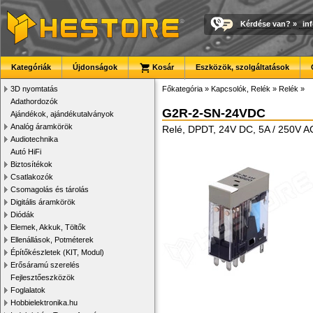
Kérdése van?
»
in
Kategóriák
Újdonságok
Kosár
Eszközök, szolgáltatások
3D nyomtatás
Főkategória
»
Kapcsolók, Relék
»
Relék
»
Adathordozók
G2R-2-SN-24VDC
Ajándékok, ajándékutalványok
Analóg áramkörök
Relé, DPDT, 24V DC, 5A / 250V A
Audiotechnika
Autó HiFi
Biztosítékok
Csatlakozók
Csomagolás és tárolás
Digitális áramkörök
Diódák
Elemek, Akkuk, Töltők
Ellenállások, Potméterek
Építőkészletek (KIT, Modul)
Erősáramú szerelés
Fejlesztőeszközök
Foglalatok
Hobbielektronika.hu