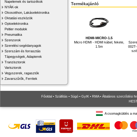
Napelemek és tartozékok
Termékajánló
NYÁK-ok
Okosotthon, Lakáselektronika
Oktatási eszközök
Optoelektronika
Peltier modulok
Pneumatika
HDMI-MICRO-1.5
Szenzorok
Micro HDMI - HDMI kábel, fekete,
Szere
Szerelési segédanyagok
1.5m
002T-
szé
Szerszám és forrasztás
Tápegységek, Adapterek
Tranzisztorok
Varisztorok
Vegyszerek, ragasztók
Zavarszűrők, Ferritek
Főoldal
•
Szállítás
•
Súgó
•
GyIK
•
RMA
•
Általános szerződési fe
HESTO
A csomagküldés a ma