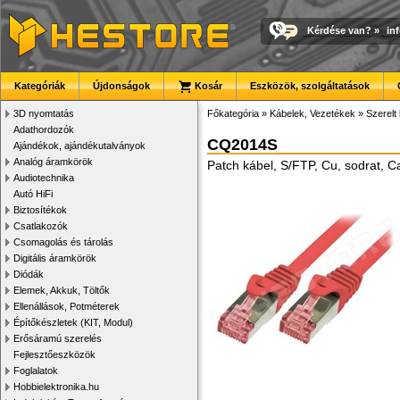
Kérdése van?
»
in
Kategóriák
Újdonságok
Kosár
Eszközök, szolgáltatások
3D nyomtatás
Főkategória
»
Kábelek, Vezetékek
»
Szerelt
Adathordozók
CQ2014S
Ajándékok, ajándékutalványok
Analóg áramkörök
Patch kábel, S/FTP, Cu, sodrat, C
Audiotechnika
Autó HiFi
Biztosítékok
Csatlakozók
Csomagolás és tárolás
Digitális áramkörök
Diódák
Elemek, Akkuk, Töltők
Ellenállások, Potméterek
Építőkészletek (KIT, Modul)
Erősáramú szerelés
Fejlesztőeszközök
Foglalatok
Hobbielektronika.hu