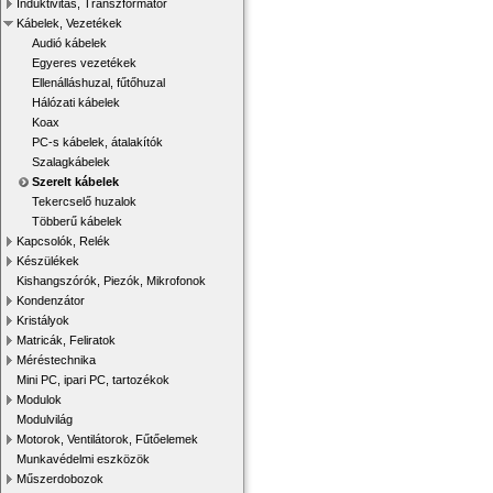
Induktivitás, Transzformátor
Kábelek, Vezetékek
Audió kábelek
Egyeres vezetékek
Ellenálláshuzal, fűtőhuzal
Hálózati kábelek
Koax
PC-s kábelek, átalakítók
Szalagkábelek
Szerelt kábelek
Tekercselő huzalok
Többerű kábelek
Kapcsolók, Relék
Készülékek
Kishangszórók, Piezók, Mikrofonok
Kondenzátor
Kristályok
Matricák, Feliratok
Méréstechnika
Mini PC, ipari PC, tartozékok
Modulok
Modulvilág
Motorok, Ventilátorok, Fűtőelemek
Munkavédelmi eszközök
Műszerdobozok