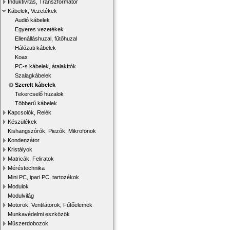
Induktivitás, Transzformátor
Kábelek, Vezetékek
Audió kábelek
Egyeres vezetékek
Ellenálláshuzal, fűtőhuzal
Hálózati kábelek
Koax
PC-s kábelek, átalakítók
Szalagkábelek
Szerelt kábelek
Tekercselő huzalok
Többerű kábelek
Kapcsolók, Relék
Készülékek
Kishangszórók, Piezók, Mikrofonok
Kondenzátor
Kristályok
Matricák, Feliratok
Méréstechnika
Mini PC, ipari PC, tartozékok
Modulok
Modulvilág
Motorok, Ventilátorok, Fűtőelemek
Munkavédelmi eszközök
Műszerdobozok