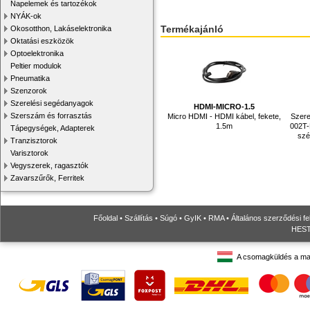
Napelemek és tartozékok
NYÁK-ok
Termékajánló
Okosotthon, Lakáselektronika
Oktatási eszközök
Optoelektronika
Peltier modulok
Pneumatika
Szenzorok
Szerelési segédanyagok
HDMI-MICRO-1.5
Szerszám és forrasztás
Micro HDMI - HDMI kábel, fekete,
Szere
1.5m
002T-
Tápegységek, Adapterek
szé
Tranzisztorok
Varisztorok
Vegyszerek, ragasztók
Zavarszűrők, Ferritek
Főoldal
•
Szállítás
•
Súgó
•
GyIK
•
RMA
•
Általános szerződési fe
HESTO
A csomagküldés a ma