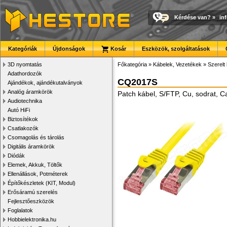
Kérdése van?
»
in
Kategóriák
Újdonságok
Kosár
Eszközök, szolgáltatások
3D nyomtatás
Főkategória
»
Kábelek, Vezetékek
»
Szerelt
Adathordozók
CQ2017S
Ajándékok, ajándékutalványok
Analóg áramkörök
Patch kábel, S/FTP, Cu, sodrat, C
Audiotechnika
Autó HiFi
Biztosítékok
Csatlakozók
Csomagolás és tárolás
Digitális áramkörök
Diódák
Elemek, Akkuk, Töltők
Ellenállások, Potméterek
Építőkészletek (KIT, Modul)
Erősáramú szerelés
Fejlesztőeszközök
Foglalatok
Hobbielektronika.hu