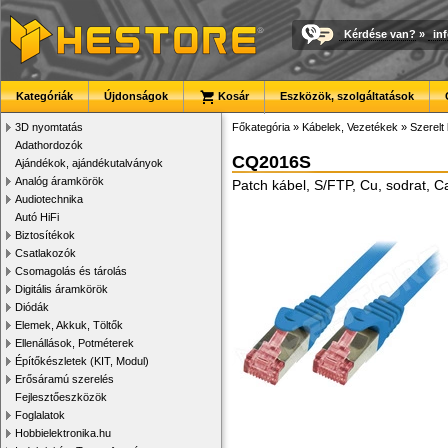
Kérdése van?
»
in
Kategóriák
Újdonságok
Kosár
Eszközök, szolgáltatások
3D nyomtatás
Főkategória
»
Kábelek, Vezetékek
»
Szerelt
Adathordozók
CQ2016S
Ajándékok, ajándékutalványok
Analóg áramkörök
Patch kábel, S/FTP, Cu, sodrat, C
Audiotechnika
Autó HiFi
Biztosítékok
Csatlakozók
Csomagolás és tárolás
Digitális áramkörök
Diódák
Elemek, Akkuk, Töltők
Ellenállások, Potméterek
Építőkészletek (KIT, Modul)
Erősáramú szerelés
Fejlesztőeszközök
Foglalatok
Hobbielektronika.hu