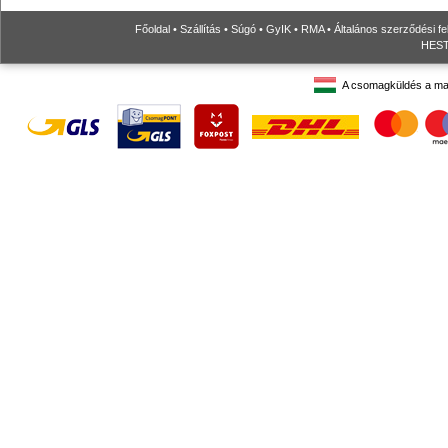
Főoldal
•
Szállítás
•
Súgó
•
GyIK
•
RMA
•
Általános szerződési fe
HESTO
A csomagküldés a ma