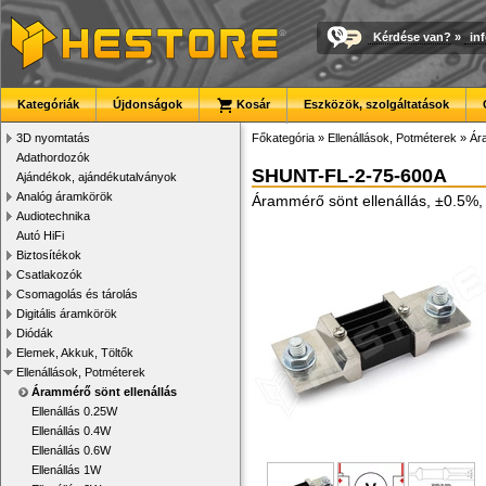
Kérdése van?
»
in
Kategóriák
Újdonságok
Kosár
Eszközök, szolgáltatások
3D nyomtatás
Főkategória
»
Ellenállások, Potméterek
»
Ár
Adathordozók
SHUNT-FL-2-75-600A
Ajándékok, ajándékutalványok
Analóg áramkörök
Árammérő sönt ellenállás, ±0.5%
Audiotechnika
Autó HiFi
Biztosítékok
Csatlakozók
Csomagolás és tárolás
Digitális áramkörök
Diódák
Elemek, Akkuk, Töltők
Ellenállások, Potméterek
Árammérő sönt ellenállás
Ellenállás 0.25W
Ellenállás 0.4W
Ellenállás 0.6W
Ellenállás 1W