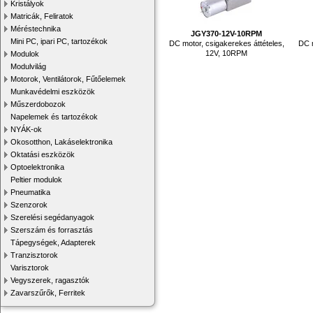
Kristályok
Matricák, Feliratok
Méréstechnika
JGY370-12V-10RPM
Mini PC, ipari PC, tartozékok
DC motor, csigakerekes áttételes,
DC m
12V, 10RPM
Modulok
Modulvilág
Motorok, Ventilátorok, Fűtőelemek
Munkavédelmi eszközök
Műszerdobozok
Napelemek és tartozékok
NYÁK-ok
Okosotthon, Lakáselektronika
Oktatási eszközök
Optoelektronika
Peltier modulok
Pneumatika
Szenzorok
Szerelési segédanyagok
Szerszám és forrasztás
Tápegységek, Adapterek
Tranzisztorok
Varisztorok
Vegyszerek, ragasztók
Zavarszűrők, Ferritek