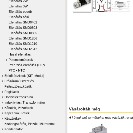
Ellenállás 2W
Ellenállás 3W
Ellenállás egyéb
Ellenállás háló
Ellenállás SMD0402
Ellenállás SMD0603
Ellenállás SMD0805
Ellenállás SMD1206
Ellenállás SMD1210
Ellenállás SMD2512
Huzal ellenállás
Potenciométerek
Precíziós ellenállás (DIP)
PTC - NTC
Építőkészletek (KIT, Modul)
Erősáramú szerelés
Fejlesztőeszközök
Foglalatok
Hobbielektronika.hu
Induktivitás, Transzformátor
Kábelek, Vezetékek
Vásárolták még
Kapcsolók, Relék
A következő termékeket más vásárlók rendelték
Készülékek
Kishangszórók, Piezók, Mikrofonok
Kondenzátor