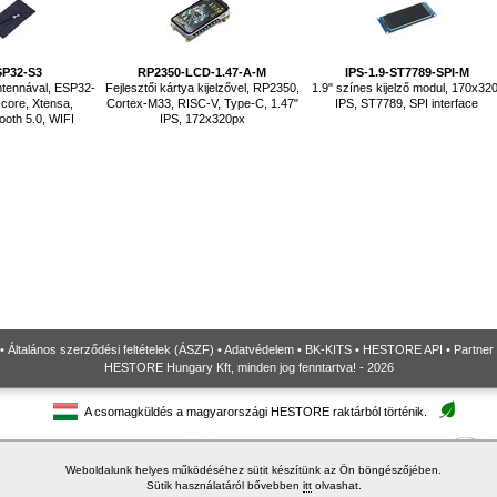
SP32-S3
RP2350-LCD-1.47-A-M
IPS-1.9-ST7789-SPI-M
ntennával, ESP32-
Fejlesztői kártya kijelzővel, RP2350,
1.9" színes kijelző modul, 170x320
-core, Xtensa,
Cortex-M33, RISC-V, Type-C, 1.47"
IPS, ST7789, SPI interface
oth 5.0, WIFI
IPS, 172x320px
•
Általános szerződési feltételek (ÁSZF)
•
Adatvédelem
•
BK-KITS
•
HESTORE API
•
Partner
HESTORE Hungary Kft, minden jog fenntartva! - 2026
A csomagküldés a magyarországi HESTORE raktárból történik.
Weboldalunk helyes működéséhez sütit készítünk az Ön böngészőjében.
Sütik használatáról bővebben
itt
olvashat.