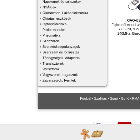
Napelemek és tartozékok
NYÁK-ok
Okosotthon, Lakáselektronika
Oktatási eszközök
XIAO-E
Optoelektronika
Fejlesztői modul a
S3 32-bit, dual
Peltier modulok
240MHz, Blueto
Pneumatika
Szenzorok
Szerelési segédanyagok
Szerszám és forrasztás
Tápegységek, Adapterek
Tranzisztorok
Varisztorok
Vegyszerek, ragasztók
Zavarszűrők, Ferritek
Főoldal
•
Szállítás
•
Súgó
•
GyIK
•
RMA