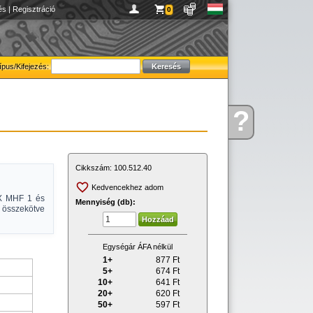
és
|
Regisztráció
0
ípus/Kifejezés:
?
Kérdése
van
Cikkszám:
100.512.40
Kedvencekhez adom
EX MHF 1 és
Mennyiség (db):
, összekötve
Egységár ÁFA nélkül
1+
877
Ft
5+
674
Ft
10+
641
Ft
20+
620
Ft
50+
597
Ft