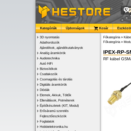
Kategóriák
Újdonságok
Kosár
Eszközök
3D nyomtatás
Főkategória
»
Kábe
Főkategória
»
Modu
Adathordozók
Ajándékok, ajándékutalványok
IPEX-RP-S
Analóg áramkörök
Audiotechnika
RF kábel GSM/
Autó HiFi
Biztosítékok
Csatlakozók
Csomagolás és tárolás
Digitális áramkörök
Diódák
Elemek, Akkuk, Töltők
Ellenállások, Potméterek
Építőkészletek (KIT, Modul)
Erősáramú szerelés
Fejlesztőeszközök
Foglalatok
Hobbielektronika.hu