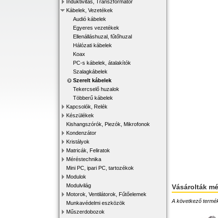
Induktivitás, Transzformátor
Kábelek, Vezetékek
Audió kábelek
Egyeres vezetékek
Ellenálláshuzal, fűtőhuzal
Hálózati kábelek
Koax
PC-s kábelek, átalakítók
Szalagkábelek
Szerelt kábelek
Tekercselő huzalok
Többerű kábelek
Kapcsolók, Relék
Készülékek
Kishangszórók, Piezók, Mikrofonok
Kondenzátor
Kristályok
Matricák, Feliratok
Méréstechnika
Mini PC, ipari PC, tartozékok
Modulok
Modulvilág
Vásárolták m
Motorok, Ventilátorok, Fűtőelemek
A következő terméke
Munkavédelmi eszközök
Műszerdobozok