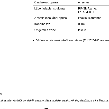
Csatlakozó típusa
egyenes
kábel/adapter struktúra
RP-SMA anya,
IPEX MHF 1
A csatlakozókábel típusa
koaxiális antenna
Kábelhossz
0.1m
Szigetelés színe
fekete
Bővített forgalmazói/gyártói információk (EU 2023/988 rendele
ég
ket más vásárlók rendelték a fent említett modellel együtt. Kérjük, ellenőrizze a kiválasztott