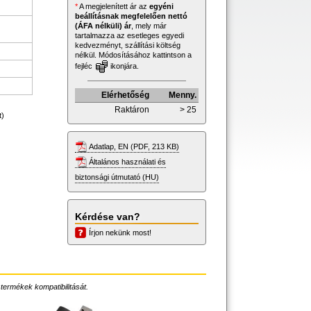
*
A megjelenített ár az
egyéni
beállításnak megfelelően nettó
(ÁFA nélküli) ár
, mely már
tartalmazza az esetleges egyedi
kedvezményt, szállítási költség
nélkül. Módosításához kattintson a
fejléc
ikonjára.
Elérhetőség
Menny.
Raktáron
> 25
t)
Adatlap, EN (PDF, 213 KB)
Általános használati és
biztonsági útmutató (HU)
Kérdése van?
Írjon nekünk most!
 termékek kompatibilitását.