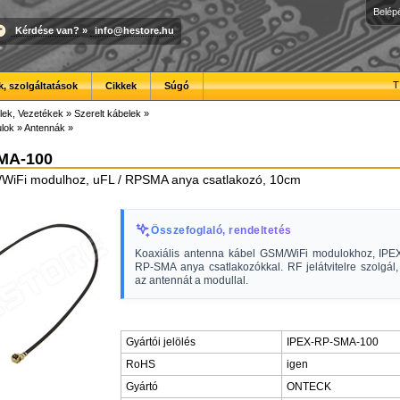
Belép
Kérdése van?
»
info@hestore.hu
T
, szolgáltatások
Cikkek
Súgó
lek, Vezetékek
»
Szerelt kábelek
»
lok
»
Antennák
»
MA-100
WiFi modulhoz, uFL / RPSMA anya csatlakozó, 10cm
Összefoglaló, rendeltetés
Koaxiális antenna kábel GSM/WiFi modulokhoz, IP
RP-SMA anya csatlakozókkal. RF jelátvitelre szolgál
az antennát a modullal.
Gyártói jelölés
IPEX-RP-SMA-100
RoHS
igen
Gyártó
ONTECK