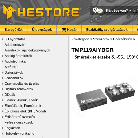
Kérdése van?
»
in
Kategóriák
Újdonságok
Kosár
Eszközök, szolgáltatások
3D nyomtatás
Főkategória
»
Szenzorok
»
Hőérzékelők
»
Adathordozók
TMP119AIYBGR
Ajándékok, ajándékutalványok
Analóg áramkörök
Hőmérséklet érzékelő, -55...150°
Audiotechnika
Autó HiFi
Biztosítékok
Csatlakozók
Csomagolás és tárolás
Digitális áramkörök
Diódák
Elemek, Akkuk, Töltők
Ellenállások, Potméterek
Építőkészletek (KIT, Modul)
Erősáramú szerelés
Fejlesztőeszközök
Foglalatok
Hobbielektronika.hu