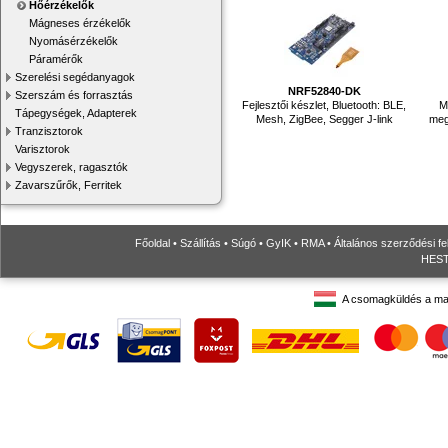
Hőérzékelők
Mágneses érzékelők
Nyomásérzékelők
Páramérők
Szerelési segédanyagok
NRF52840-DK
Szerszám és forrasztás
Fejlesztői készlet, Bluetooth: BLE,
M
Tápegységek, Adapterek
Mesh, ZigBee, Segger J-link
meg
Tranzisztorok
Varisztorok
Vegyszerek, ragasztók
Zavarszűrők, Ferritek
Főoldal
•
Szállítás
•
Súgó
•
GyIK
•
RMA
•
Általános szerződési fe
HESTO
A csomagküldés a ma