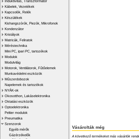
Induktivitás, Transzformátor
Kábelek, Vezetékek
Kapcsolók, Relék
Készülékek
Kishangszórók, Piezók, Mikrofonok
Kondenzátor
Kristályok
Matricák, Feliratok
Méréstechnika
Mini PC, ipari PC, tartozékok
Modulok
Modulvilág
Motorok, Ventilátorok, Fűtőelemek
Munkavédelmi eszközök
Műszerdobozok
Napelemek és tartozékok
NYÁK-ok
Okosotthon, Lakáselektronika
Oktatási eszközök
Optoelektronika
Peltier modulok
Pneumatika
Szenzorok
Vásárolták még
Egyéb mérők
Gázérzékelők
A következő termékeket más vásárlók rendelték