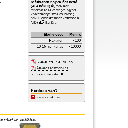
t)
beállításnak megfelelően nettó
(ÁFA nélküli) ár
, mely már
tartalmazza az esetleges egyedi
kedvezményt, szállítási költség
nélkül. Módosításához kattintson a
fejléc
ikonjára.
Elérhetőség
Menny.
Raktáron
> 100
10-15 munkanap
> 10000
Adatlap, EN (PDF, 551 KB)
Általános használati és
biztonsági útmutató (HU)
Kérdése van?
Írjon nekünk most!
 termékek kompatibilitását.