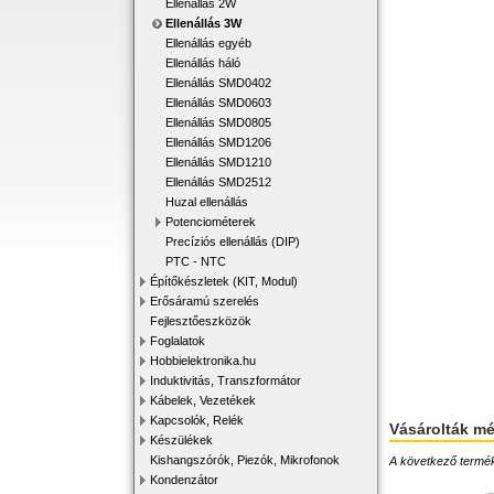
Ellenállás 2W
Ellenállás 3W
Ellenállás egyéb
Ellenállás háló
Ellenállás SMD0402
Ellenállás SMD0603
Ellenállás SMD0805
Ellenállás SMD1206
Ellenállás SMD1210
Ellenállás SMD2512
Huzal ellenállás
Potenciométerek
Precíziós ellenállás (DIP)
PTC - NTC
Építőkészletek (KIT, Modul)
Erősáramú szerelés
Fejlesztőeszközök
Foglalatok
Hobbielektronika.hu
Induktivitás, Transzformátor
Kábelek, Vezetékek
Kapcsolók, Relék
Vásárolták m
Készülékek
Kishangszórók, Piezók, Mikrofonok
A következő terméke
Kondenzátor