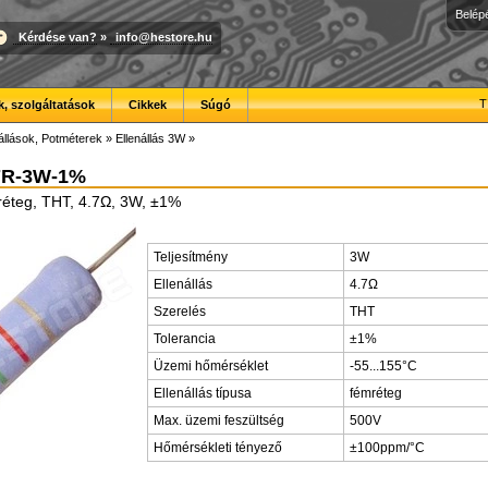
Belép
Kérdése van?
»
info@hestore.hu
T
, szolgáltatások
Cikkek
Súgó
állások, Potméterek
»
Ellenállás 3W
»
7R-3W-1%
mréteg, THT, 4.7Ω, 3W, ±1%
Teljesítmény
3W
Ellenállás
4.7Ω
Szerelés
THT
Tolerancia
±1%
Üzemi hőmérséklet
-55...155°C
Ellenállás típusa
fémréteg
Max. üzemi feszültség
500V
Hőmérsékleti tényező
±100ppm/°C