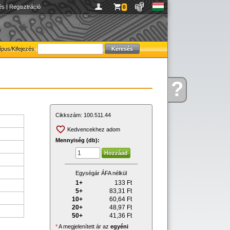
és
|
Regisztráció
0
ípus/Kifejezés:
?
Kérdése
van
Cikkszám:
100.511.44
Kedvencekhez adom
Mennyiség (db):
Egységár ÁFA nélkül
1+
133
Ft
5+
83,31
Ft
10+
60,64
Ft
20+
48,97
Ft
50+
41,36
Ft
*
A megjelenített ár az
egyéni