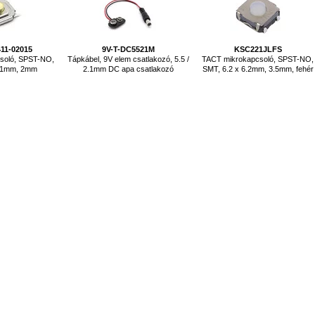
411-02015
9V-T-DC5521M
KSC221JLFS
soló, SPST-NO,
Tápkábel, 9V elem csatlakozó, 5.5 /
TACT mikrokapcsoló, SPST-NO,
5.1mm, 2mm
2.1mm DC apa csatlakozó
SMT, 6.2 x 6.2mm, 3.5mm, fehér