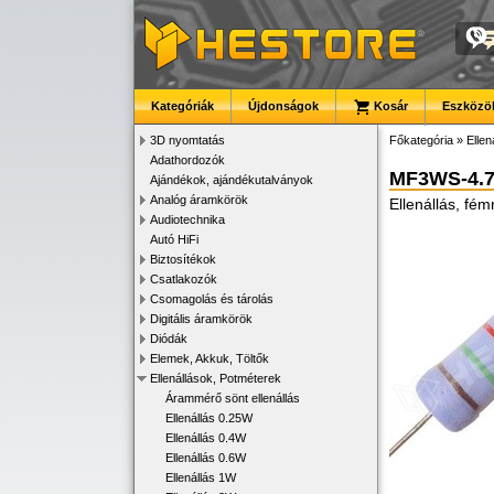
Kategóriák
Újdonságok
Kosár
Eszközök
3D nyomtatás
Főkategória
»
Ellen
Adathordozók
MF3WS-4.
Ajándékok, ajándékutalványok
Analóg áramkörök
Ellenállás, fé
Audiotechnika
Autó HiFi
Biztosítékok
Csatlakozók
Csomagolás és tárolás
Digitális áramkörök
Diódák
Elemek, Akkuk, Töltők
Ellenállások, Potméterek
Árammérő sönt ellenállás
Ellenállás 0.25W
Ellenállás 0.4W
Ellenállás 0.6W
Ellenállás 1W