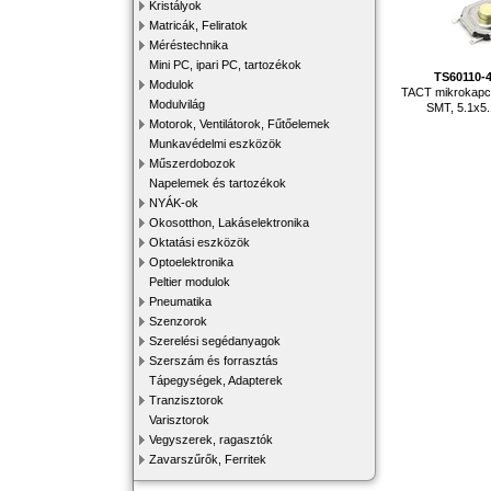
Kristályok
Matricák, Feliratok
Méréstechnika
Mini PC, ipari PC, tartozékok
TS60110-
Modulok
TACT mikrokapc
Modulvilág
SMT, 5.1x
Motorok, Ventilátorok, Fűtőelemek
Munkavédelmi eszközök
Műszerdobozok
Napelemek és tartozékok
NYÁK-ok
Okosotthon, Lakáselektronika
Oktatási eszközök
Optoelektronika
Peltier modulok
Pneumatika
Szenzorok
Szerelési segédanyagok
Szerszám és forrasztás
Tápegységek, Adapterek
Tranzisztorok
Varisztorok
Vegyszerek, ragasztók
Zavarszűrők, Ferritek