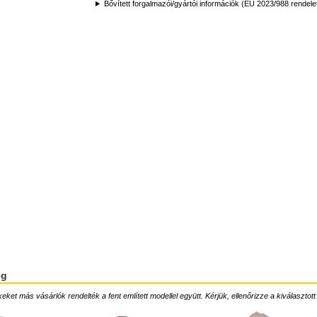
Bővített forgalmazói/gyártói információk (EU 2023/988 rendele
ég
ket más vásárlók rendelték a fent említett modellel együtt. Kérjük, ellenőrizze a kiválasztott