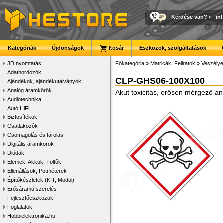
Kérdése van?
»
in
Kategóriák
Újdonságok
Kosár
Eszközök, szolgáltatások
3D nyomtatás
Főkategória
»
Matricák, Feliratok
»
Veszélye
Adathordozók
CLP-GHS06-100X100
Ajándékok, ajándékutalványok
Analóg áramkörök
Akut toxicitás, erősen mérgező 
Audiotechnika
Autó HiFi
Biztosítékok
Csatlakozók
Csomagolás és tárolás
Digitális áramkörök
Diódák
Elemek, Akkuk, Töltők
Ellenállások, Potméterek
Építőkészletek (KIT, Modul)
Erősáramú szerelés
Fejlesztőeszközök
Foglalatok
Hobbielektronika.hu