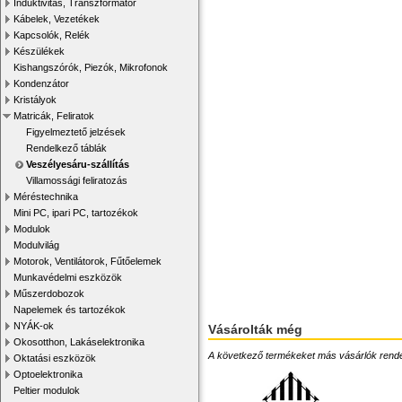
Induktivitás, Transzformátor
Kábelek, Vezetékek
Kapcsolók, Relék
Készülékek
Kishangszórók, Piezók, Mikrofonok
Kondenzátor
Kristályok
Matricák, Feliratok
Figyelmeztető jelzések
Rendelkező táblák
Veszélyesáru-szállítás
Villamossági feliratozás
Méréstechnika
Mini PC, ipari PC, tartozékok
Modulok
Modulvilág
Motorok, Ventilátorok, Fűtőelemek
Munkavédelmi eszközök
Műszerdobozok
Napelemek és tartozékok
NYÁK-ok
Vásárolták még
Okosotthon, Lakáselektronika
A következő termékeket más vásárlók rendelték
Oktatási eszközök
Optoelektronika
Peltier modulok