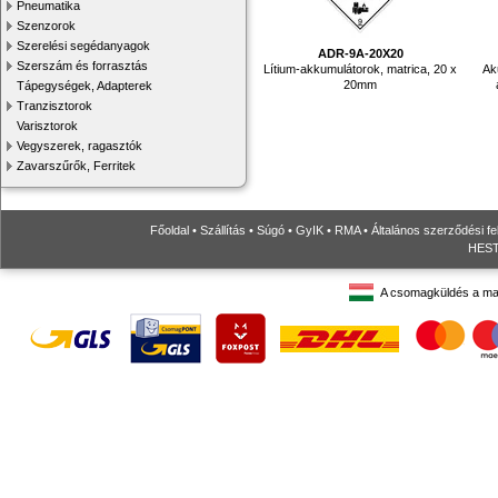
Pneumatika
Szenzorok
Szerelési segédanyagok
ADR-9A-20X20
Szerszám és forrasztás
Lítium-akkumulátorok, matrica, 20 x
Ak
20mm
Tápegységek, Adapterek
Tranzisztorok
Varisztorok
Vegyszerek, ragasztók
Zavarszűrők, Ferritek
Főoldal
•
Szállítás
•
Súgó
•
GyIK
•
RMA
•
Általános szerződési fe
HESTO
A csomagküldés a ma