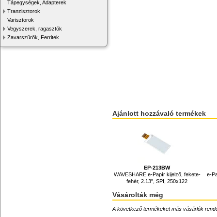
Tápegységek, Adapterek
Tranzisztorok
Varisztorok
Vegyszerek, ragasztók
Zavarszűrők, Ferritek
Ajánlott hozzávaló termékek
EP-213BW
WAVESHARE e-Papír kijelző, fekete-
e-Pa
fehér, 2.13", SPI, 250x122
Vásárolták még
A következő termékeket más vásárlók rendelték