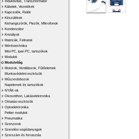
Induktivitás, Transzformátor
Kábelek, Vezetékek
Kapcsolók, Relék
Készülékek
Kishangszórók, Piezók, Mikrofonok
Kondenzátor
Kristályok
Matricák, Feliratok
Méréstechnika
Mini PC, ipari PC, tartozékok
Modulok
Modulvilág
Motorok, Ventilátorok, Fűtőelemek
Munkavédelmi eszközök
Műszerdobozok
Napelemek és tartozékok
NYÁK-ok
Okosotthon, Lakáselektronika
Oktatási eszközök
Optoelektronika
Peltier modulok
Pneumatika
Szenzorok
Szerelési segédanyagok
Szerszám és forrasztás