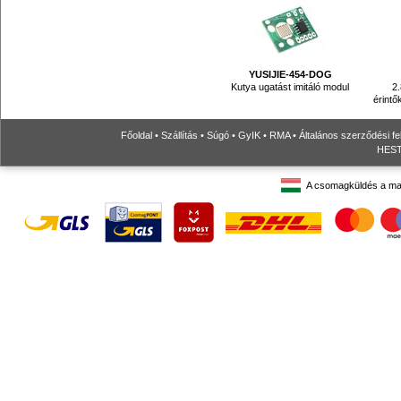
YUSIJIE-454-DOG
Kutya ugatást imitáló modul
2.
érintő
Főoldal
•
Szállítás
•
Súgó
•
GyIK
•
RMA
•
Általános szerződési fe
HESTO
A csomagküldés a ma