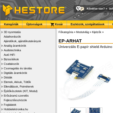
Kérdése van?
»
in
Kategóriák
Újdonságok
Kosár
Eszközök, szolgáltatások
3D nyomtatás
Főkategória
»
Modulvilág
»
Kijelzők
»
Adathordozók
EP-ARHAT
Ajándékok, ajándékutalványok
Analóg áramkörök
Univerzális E-papír shield Arduin
Audiotechnika
Autó HiFi
Biztosítékok
Csatlakozók
Csomagolás és tárolás
Digitális áramkörök
Diódák
Elemek, Akkuk, Töltők
Ellenállások, Potméterek
Építőkészletek (KIT, Modul)
Erősáramú szerelés
Fejlesztőeszközök
Foglalatok
Hobbielektronika.hu