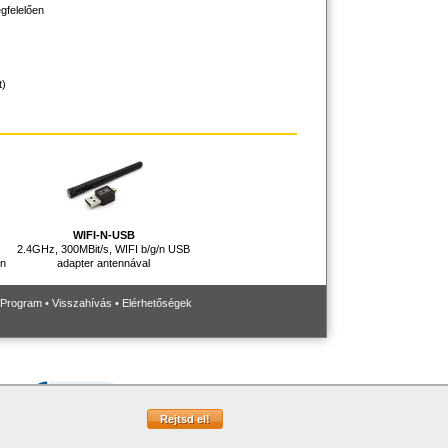
gfelelően
t)
WIFI-N-USB
2.4GHz, 300MBit/s, WIFI b/g/n USB
/n
adapter antennával
 Program
•
Visszahívás
•
Elérhetőségek