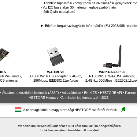
- Többféle tápellátási konfiguráció az alkalmazási igényeknek me
- Az I2C busz akár 30 méterig meghosszabbítható
- 2db Qwiic csatlakozó
Bővített forgalmazói/gyártói információk (EU 2023/988 rendele
-01S
W311MI-V6
WNP-UA300P-02
66 WiFi modul,
AX300 Wifi 6 USB adapter, 2.4GHz,
RTL8192EU WiFi USB adapter,
PCB antenna
286Mbps, IEEE802.11ax/b/g/n
2.4GHz, 300Mbps, IEEE802.11b/g
•
Általános szerződési feltételek (ÁSZF)
•
Adatvédelem
•
BK-KITS
•
HESTORE API
•
Partner
HESTORE Hungary Kft, minden jog fenntartva! - 2026
A csomagküldés a magyarországi HESTORE raktárból történik.
Weboldalunk helyes működéséhez sütit készítünk az Ön böngészőjében.
Sütik használatáról bővebben
itt
olvashat.