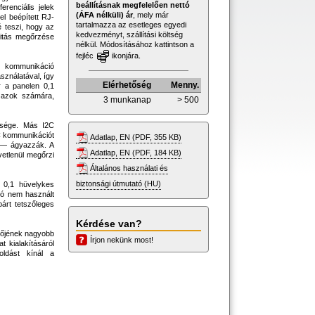
beállításnak megfelelően nettó
erenciális jelek
(ÁFA nélküli) ár
, mely már
el beépített RJ-
tartalmazza az esetleges egyedi
vé teszi, hogy az
kedvezményt, szállítási költség
gritás megőrzése
nélkül. Módosításához kattintson a
fejléc
ikonjára.
n kommunikáció
sználatával, így
Elérhetőség
Menny.
r a panelen 0,1
k azok számára,
3 munkanap
> 500
űsége. Más I2C
C kommunikációt
Adatlap, EN (PDF, 355 KB)
 — ágyazzák. A
Adatlap, EN (PDF, 184 KB)
etlenül megőrzi
Általános használati és
biztonsági útmutató (HU)
i, 0,1 hüvelykes
zó nem használt
árt tetszőleges
Kérdése van?
előjének nagyobb
Írjon nekünk most!
t kialakításáról
oldást kínál a