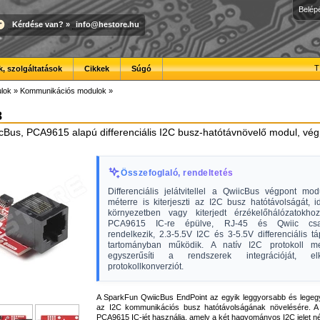
Belép
Kérdése van?
»
info@hestore.hu
T
, szolgáltatások
Cikkek
Súgó
lok
»
Kommunikációs modulok
»
8
Bus, PCA9615 alapú differenciális I2C busz-hatótávnövelő modul, vé
Összefoglaló, rendeltetés
Differenciális jelátvitellel a QwiicBus végpont mo
méterre is kiterjeszti az I2C busz hatótávolságát, i
környezetben vagy kiterjedt érzékelőhálózatokh
PCA9615 IC-re épülve, RJ-45 és Qwiic csat
rendelkezik, 2.3-5.5V I2C és 3-5.5V differenciális tá
tartományban működik. A natív I2C protokoll me
egyszerűsíti a rendszerek integrációját, e
protokollkonverziót.
A SparkFun QwiicBus EndPoint az egyik leggyorsabb és lege
az I2C kommunikációs busz hatótávolságának növelésére. 
PCA9615 IC-jét használja, amely a két hagyományos I2C jelet nég