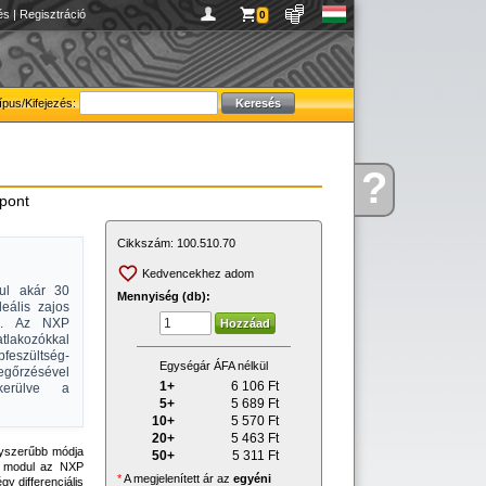
és
|
Regisztráció
0
ípus/Kifejezés:
?
Kérdése
gpont
van
Cikkszám:
100.510.70
Kedvencekhez adom
dul akár 30
Mennyiség (db):
deális zajos
oz. Az NXP
lakozókkal
pfeszültség-
Egységár ÁFA nélkül
gőrzésével
1+
6 106
Ft
lkerülve a
5+
5 689
Ft
10+
5 570
Ft
20+
5 463
Ft
gyszerűbb módja
50+
5 311
Ft
A modul az NXP
*
A megjelenített ár az
egyéni
y differenciális