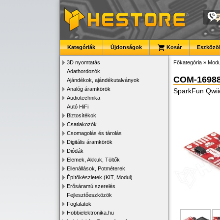
Kategóriák
Újdonságok
Kosár
Eszközök
3D nyomtatás
Főkategória
»
Modu
Adathordozók
COM-1698
Ajándékok, ajándékutalványok
Analóg áramkörök
SparkFun Qwiic
Audiotechnika
Autó HiFi
Biztosítékok
Csatlakozók
Csomagolás és tárolás
Digitális áramkörök
Diódák
Elemek, Akkuk, Töltők
Ellenállások, Potméterek
Építőkészletek (KIT, Modul)
Erősáramú szerelés
Fejlesztőeszközök
Foglalatok
Hobbielektronika.hu