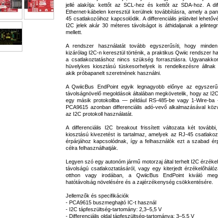
jellé alakítja: kettőt az SCL-hez és kettőt az SDA-hoz. A diff
Ethernet-kábelen keresztül kerülnek továbbításra, amely a pan
45 csatlakozóihoz kapcsolódik. A differenciális jelátvitel lehető
I2C jelek akár 30 méteres távolságot is áthidaljanak a jelinte
mellett.
A rendszer használatát tovább egyszerűsíti, hogy minde
kizárólag I2C-n keresztül történik, a praktikus Qwiic rendszer ha
a csatlakoztatáshoz nincs szükség forrasztásra. Ugyanakko
hüvelykes kiosztású tüskesorhelyek is rendelkezésre állna
akik próbapanelt szeretnének használni.
A QwiicBus EndPoint egyik legnagyobb előnye az egyszer
távolságnövelő megoldások általában megkövetelik, hogy az I2
egy másik protokollba — például RS-485-be vagy 1-Wire-ba
PCA9615 azonban differenciális adó-vevő alkalmazásával közv
az I2C protokoll használatát.
A differenciális I2C breakout frissített változata két tovább
kiosztású kivezetést is tartalmaz, amelyek az RJ-45 csatlako
érpárjához kapcsolódnak, így a felhasználók ezt a szabad érp
célra felhasználhatják.
Legyen szó egy autonóm jármű motorzaj által terhelt I2C érzék
távolságú csatlakoztatásáról, vagy egy kiterjedt érzékelőhálóza
otthon vagy irodában, a QwiicBus EndPoint kiváló meg
hatótávolság növelésére és a zajérzékenység csökkentésére.
Jellemzők és specifikációk
- PCA9615 buszmeghajtó IC-t használ
- I2C tápfeszültség-tartomány: 2,3–5,5 V
- Differenciális oldal tápfeszültség-tartománya: 3–5,5 V