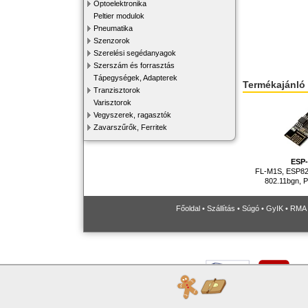
Optoelektronika
Peltier modulok
Pneumatika
Szenzorok
Szerelési segédanyagok
Szerszám és forrasztás
Tápegységek, Adapterek
Termékajánló
Tranzisztorok
Varisztorok
Vegyszerek, ragasztók
Zavarszűrők, Ferritek
ESP
FL-M1S, ESP82
802.11bgn, 
Főoldal
•
Szállítás
•
Súgó
•
GyIK
•
RMA