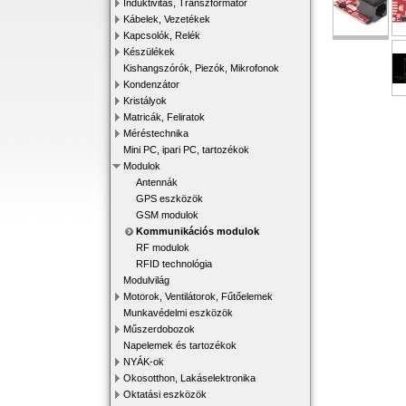
Induktivitás, Transzformátor
Kábelek, Vezetékek
Kapcsolók, Relék
Készülékek
Kishangszórók, Piezók, Mikrofonok
Kondenzátor
Kristályok
Matricák, Feliratok
Méréstechnika
Mini PC, ipari PC, tartozékok
Modulok
Antennák
GPS eszközök
GSM modulok
Kommunikációs modulok
RF modulok
RFID technológia
Modulvilág
Motorok, Ventilátorok, Fűtőelemek
Munkavédelmi eszközök
Műszerdobozok
Napelemek és tartozékok
NYÁK-ok
Okosotthon, Lakáselektronika
Oktatási eszközök