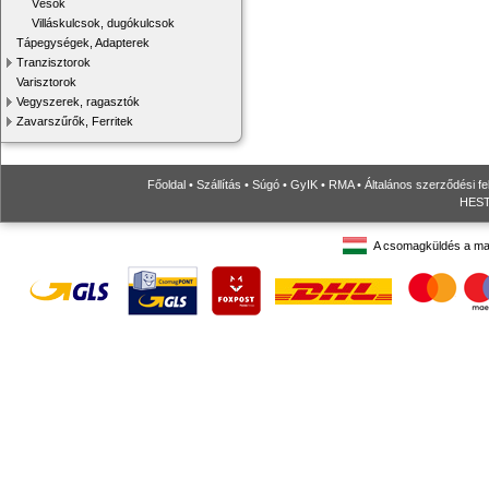
Vésők
Villáskulcsok, dugókulcsok
Tápegységek, Adapterek
Tranzisztorok
Varisztorok
Vegyszerek, ragasztók
Zavarszűrők, Ferritek
Főoldal
•
Szállítás
•
Súgó
•
GyIK
•
RMA
•
Általános szerződési fe
HESTO
A csomagküldés a ma