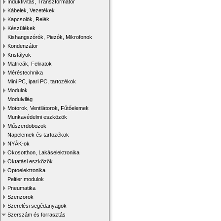
Induktivitás, Transzformátor
Kábelek, Vezetékek
Kapcsolók, Relék
Készülékek
Kishangszórók, Piezók, Mikrofonok
Kondenzátor
Kristályok
Matricák, Feliratok
Méréstechnika
Mini PC, ipari PC, tartozékok
Modulok
Modulvilág
Motorok, Ventilátorok, Fűtőelemek
Munkavédelmi eszközök
Műszerdobozok
Napelemek és tartozékok
NYÁK-ok
Okosotthon, Lakáselektronika
Oktatási eszközök
Optoelektronika
Peltier modulok
Pneumatika
Szenzorok
Szerelési segédanyagok
Szerszám és forrasztás