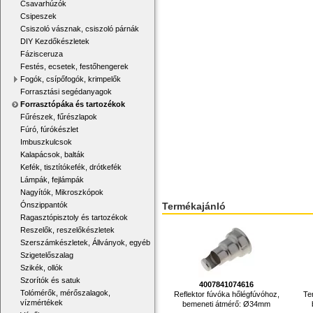
Csavarhúzók
Csipeszek
Csiszoló vásznak, csiszoló párnák
DIY Kezdőkészletek
Fázisceruza
Festés, ecsetek, festőhengerek
Fogók, csípőfogók, krimpelők
Forrasztási segédanyagok
Forrasztópáka és tartozékok
Fűrészek, fűrészlapok
Fúró, fúrókészlet
Imbuszkulcsok
Kalapácsok, balták
Kefék, tisztítókefék, drótkefék
Lámpák, fejlámpák
Nagyítók, Mikroszkópok
Ónszippantók
Termékajánló
Ragasztópisztoly és tartozékok
Reszelők, reszelőkészletek
Szerszámkészletek, Állványok, egyéb
Szigetelőszalag
Szikék, ollók
Szorítók és satuk
4007841074616
Tolómérők, mérőszalagok,
Reflektor fúvóka hőlégfúvóhoz,
Te
vízmértékek
bemeneti átmérő: Ø34mm