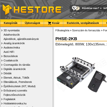
Kérdése van?
»
in
Kategóriák
Újdonságok
Kosár
Eszközök, szolgáltatások
3D nyomtatás
Főkategória
»
Szerszám és forrasztás
»
For
Adathordozók
PHSE-2KB
Ajándékok, ajándékutalványok
Analóg áramkörök
Előmelegítő, 800W, 130x135mm, 
Audiotechnika
Autó HiFi
Biztosítékok
Csatlakozók
Csomagolás és tárolás
Digitális áramkörök
Diódák
Elemek, Akkuk, Töltők
Ellenállások, Potméterek
Építőkészletek (KIT, Modul)
Erősáramú szerelés
Fejlesztőeszközök
Foglalatok
Hobbielektronika.hu