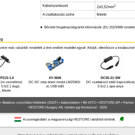
Kábelszerkezet
2
2x0,52mm
A csatlakozás színe
fekete
Bővített forgalmazói/gyártói információk (EU 2023/988 rendele
ég
ket más vásárlók rendelték a fent említett modellel együtt. Kérjük, ellenőrizze a kiválasztott
P21S-1.0
XY-3606
DC55-21-SW
1m vezetékkel,
DC-DC step down modul LM2596S-
DC csatlakozó toldó kapcsolóval,
5.5/2.1 dugó,
el, USB töltő
5.5x2.1 apa-anya
 fekete
•
Általános szerződési feltételek (ÁSZF)
•
Adatvédelem
•
BK-KITS
•
HESTORE API
•
Partner
HESTORE Hungary Kft, minden jog fenntartva! - 2026
A csomagküldés a magyarországi HESTORE raktárból történik.