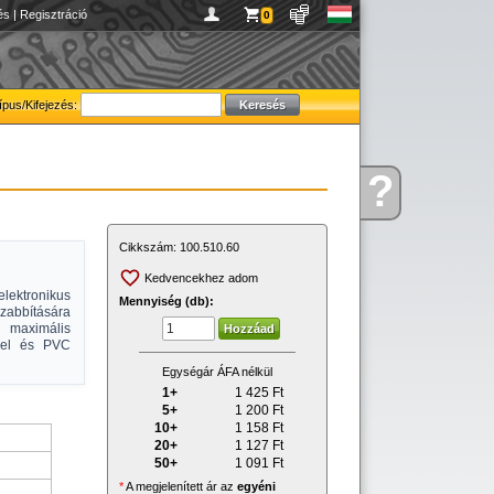
és
|
Regisztráció
0
ípus/Kifejezés:
?
Kérdése
van
Cikkszám:
100.510.60
Kedvencekhez adom
elektronikus
Mennyiség (db):
zabbítására
maximális
kkel és PVC
Egységár ÁFA nélkül
1+
1 425
Ft
5+
1 200
Ft
10+
1 158
Ft
20+
1 127
Ft
50+
1 091
Ft
*
A megjelenített ár az
egyéni