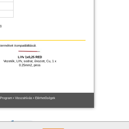
t)
 termékek kompatibilitását.
LiYv 1x0,25 RED
Vezeték, LiYv, sodrat, ónozott, Cu, 1 x
0.25mm2, piros
 Program
•
Visszahívás
•
Elérhetőségek