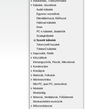
Induktivitás, Transzformátor
Kábelek, Vezetékek
Audió kábelek
Egyeres vezetékek
Ellenálláshuzal, fűtőhuzal
Hálózati kábelek
Koax
PC-s kábelek, átalakítók
Szalagkábelek
Szerelt kábelek
Tekercselő huzalok
Többerű kábelek
Kapcsolók, Relék
Készülékek
Kishangszórók, Piezók, Mikrofonok
Kondenzátor
Kristályok
Matricák, Feliratok
Méréstechnika
Mini PC, ipari PC, tartozékok
Modulok
Modulvilág
Motorok, Ventilátorok, Fűtőelemek
Munkavédelmi eszközök
Műszerdobozok