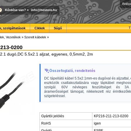
Belép
Kérdése van?
»
info@hestore.hu
T
, szolgáltatások
Cikkek
Súgó
lek, Vezetékek
»
Szerelt kábelek
»
-213-0200
2.1 dugó,DC 5.5x2.1 aljzat, egyenes, 0,5mm2, 2m
Összefoglaló, rendeltetés
DC tápellátó kábel 5.5x2.1mm-es dugóval és aljzattal, 
eszközök csatlakoztatására vagy tápkábel meghoss
szolgál. 60V névleges feszültséget és 3A 
áramerősséget támogat, nikkelezett réz érintkező
szigeteléssel.
Gyártói jelölés
KP216-211-213-0200
RoHS
igen
Gyártó
ESPE