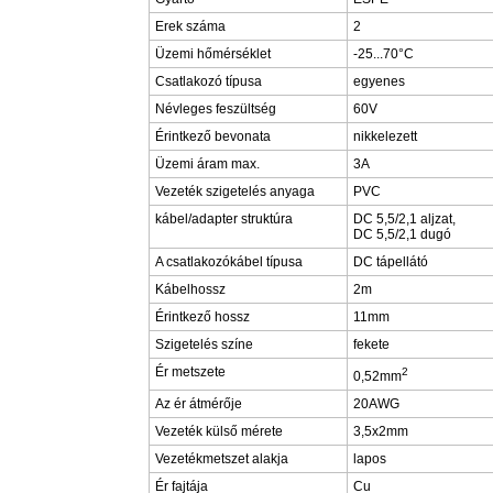
Erek száma
2
Üzemi hőmérséklet
-25...70°C
Csatlakozó típusa
egyenes
Névleges feszültség
60V
Érintkező bevonata
nikkelezett
Üzemi áram max.
3A
Vezeték szigetelés anyaga
PVC
kábel/adapter struktúra
DC 5,5/2,1 aljzat,
DC 5,5/2,1 dugó
A csatlakozókábel típusa
DC tápellátó
Kábelhossz
2m
Érintkező hossz
11mm
Szigetelés színe
fekete
Ér metszete
2
0,52mm
Az ér átmérője
20AWG
Vezeték külső mérete
3,5x2mm
Vezetékmetszet alakja
lapos
Ér fajtája
Cu