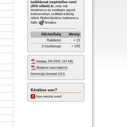
beállításnak megfelelően nettó
(ÁFA nélküli) ár
, mely már
tartalmazza az esetleges egyedi
kedvezményt, szállítási költség
nélkül. Módosításához kattintson a
fejléc
ikonjára.
Elérhetőség
Menny.
Raktáron
> 15
3 munkanap
> 100
Adatlap, EN (PDF, 247 KB)
Általános használati és
biztonsági útmutató (HU)
Kérdése van?
Írjon nekünk most!