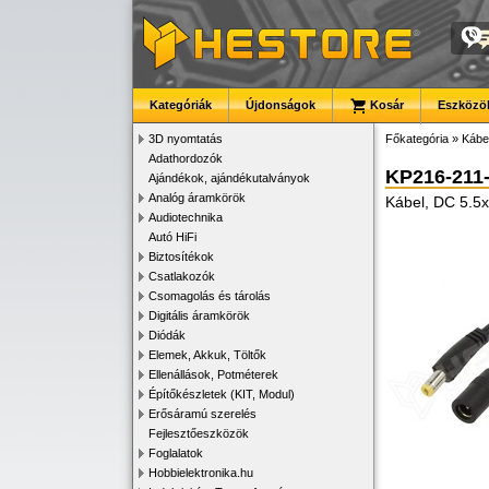
Kategóriák
Újdonságok
Kosár
Eszközök
3D nyomtatás
Főkategória
»
Kábe
Adathordozók
KP216-211
Ajándékok, ajándékutalványok
Analóg áramkörök
Kábel, DC 5.5x
Audiotechnika
Autó HiFi
Biztosítékok
Csatlakozók
Csomagolás és tárolás
Digitális áramkörök
Diódák
Elemek, Akkuk, Töltők
Ellenállások, Potméterek
Építőkészletek (KIT, Modul)
Erősáramú szerelés
Fejlesztőeszközök
Foglalatok
Hobbielektronika.hu