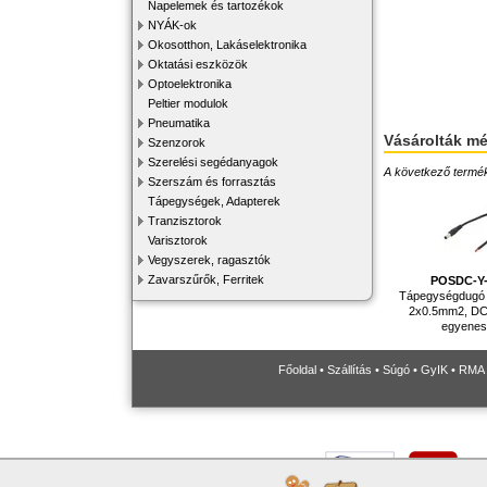
Napelemek és tartozékok
NYÁK-ok
Okosotthon, Lakáselektronika
Oktatási eszközök
Optoelektronika
Peltier modulok
Pneumatika
Vásárolták m
Szenzorok
Szerelési segédanyagok
A következő terméke
Szerszám és forrasztás
Tápegységek, Adapterek
Tranzisztorok
Varisztorok
Vegyszerek, ragasztók
Zavarszűrők, Ferritek
POSDC-Y-
Tápegységdugó 
2x0.5mm2, DC 
egyenes,
Főoldal
•
Szállítás
•
Súgó
•
GyIK
•
RMA