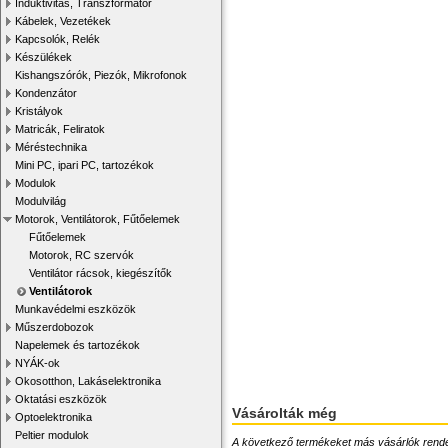
Induktivitás, Transzformátor
Kábelek, Vezetékek
Kapcsolók, Relék
Készülékek
Kishangszórók, Piezók, Mikrofonok
Kondenzátor
Kristályok
Matricák, Feliratok
Méréstechnika
Mini PC, ipari PC, tartozékok
Modulok
Modulvilág
Motorok, Ventilátorok, Fűtőelemek
Fűtőelemek
Motorok, RC szervók
Ventilátor rácsok, kiegészítők
Ventilátorok
Munkavédelmi eszközök
Műszerdobozok
Napelemek és tartozékok
NYÁK-ok
Okosotthon, Lakáselektronika
Oktatási eszközök
Vásárolták még
Optoelektronika
Peltier modulok
A következő termékeket más vásárlók rendelték