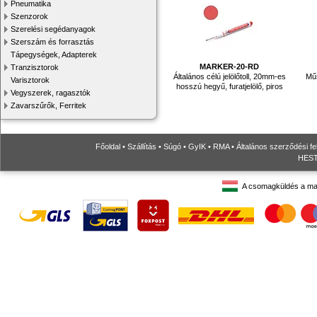
Pneumatika
Szenzorok
Szerelési segédanyagok
Szerszám és forrasztás
Tápegységek, Adapterek
MARKER-20-RD
Tranzisztorok
Általános célú jelölőtoll, 20mm-es
Mű
Varisztorok
hosszú hegyű, furatjelölő, piros
Vegyszerek, ragasztók
Zavarszűrők, Ferritek
Főoldal
•
Szállítás
•
Súgó
•
GyIK
•
RMA
•
Általános szerződési fe
HESTO
A csomagküldés a ma