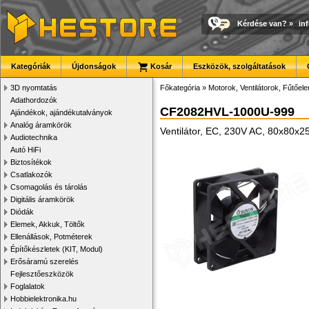
Kérdése van?
»
in
Kategóriák
Újdonságok
Kosár
Eszközök, szolgáltatások
3D nyomtatás
Főkategória
»
Motorok, Ventilátorok, Fűtőel
Adathordozók
CF2082HVL-1000U-999
Ajándékok, ajándékutalványok
Analóg áramkörök
Ventilátor, EC, 230V AC, 80x80x
Audiotechnika
Autó HiFi
Biztosítékok
Csatlakozók
Csomagolás és tárolás
Digitális áramkörök
Diódák
Elemek, Akkuk, Töltők
Ellenállások, Potméterek
Építőkészletek (KIT, Modul)
Erősáramú szerelés
Fejlesztőeszközök
Foglalatok
Hobbielektronika.hu