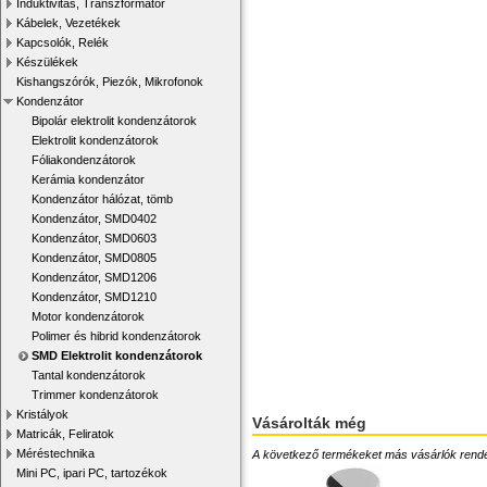
Induktivitás, Transzformátor
Kábelek, Vezetékek
Kapcsolók, Relék
Készülékek
Kishangszórók, Piezók, Mikrofonok
Kondenzátor
Bipolár elektrolit kondenzátorok
Elektrolit kondenzátorok
Fóliakondenzátorok
Kerámia kondenzátor
Kondenzátor hálózat, tömb
Kondenzátor, SMD0402
Kondenzátor, SMD0603
Kondenzátor, SMD0805
Kondenzátor, SMD1206
Kondenzátor, SMD1210
Motor kondenzátorok
Polimer és hibrid kondenzátorok
SMD Elektrolit kondenzátorok
Tantal kondenzátorok
Trimmer kondenzátorok
Kristályok
Vásárolták még
Matricák, Feliratok
Méréstechnika
A következő termékeket más vásárlók rendelték
Mini PC, ipari PC, tartozékok