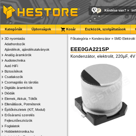
Kérdése van?
»
in
Kategóriák
Újdonságok
Kosár
Eszközök, szolgáltatások
3D nyomtatás
Főkategória
»
Kondenzátor
»
SMD Elektrolit
Adathordozók
EEE0GA221SP
Ajándékok, ajándékutalványok
Analóg áramkörök
Kondenzátor, elektrolit, 220µF,
Audiotechnika
Autó HiFi
Biztosítékok
Csatlakozók
Csomagolás és tárolás
Digitális áramkörök
Diódák
Elemek, Akkuk, Töltők
Ellenállások, Potméterek
Építőkészletek (KIT, Modul)
Erősáramú szerelés
Fejlesztőeszközök
Foglalatok
Hobbielektronika.hu