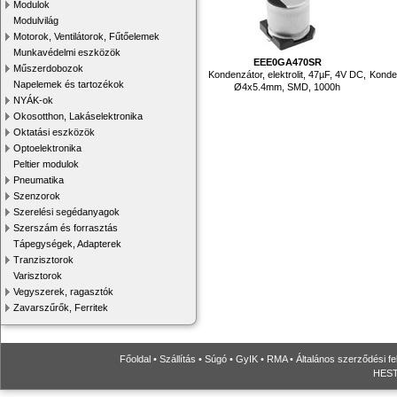
Modulok
Modulvilág
Motorok, Ventilátorok, Fűtőelemek
Munkavédelmi eszközök
EEE0GA470SR
Műszerdobozok
Kondenzátor, elektrolit, 47µF, 4V DC,
Konden
Napelemek és tartozékok
Ø4x5.4mm, SMD, 1000h
NYÁK-ok
Okosotthon, Lakáselektronika
Oktatási eszközök
Optoelektronika
Peltier modulok
Pneumatika
Szenzorok
Szerelési segédanyagok
Szerszám és forrasztás
Tápegységek, Adapterek
Tranzisztorok
Varisztorok
Vegyszerek, ragasztók
Zavarszűrők, Ferritek
Főoldal
•
Szállítás
•
Súgó
•
GyIK
•
RMA
•
Általános szerződési fe
HESTO