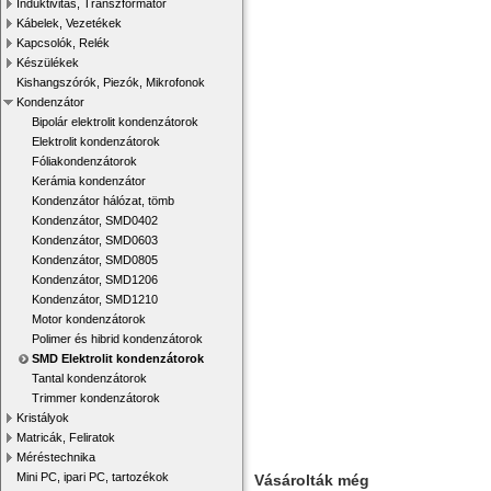
Induktivitás, Transzformátor
Kábelek, Vezetékek
Kapcsolók, Relék
Készülékek
Kishangszórók, Piezók, Mikrofonok
Kondenzátor
Bipolár elektrolit kondenzátorok
Elektrolit kondenzátorok
Fóliakondenzátorok
Kerámia kondenzátor
Kondenzátor hálózat, tömb
Kondenzátor, SMD0402
Kondenzátor, SMD0603
Kondenzátor, SMD0805
Kondenzátor, SMD1206
Kondenzátor, SMD1210
Motor kondenzátorok
Polimer és hibrid kondenzátorok
SMD Elektrolit kondenzátorok
Tantal kondenzátorok
Trimmer kondenzátorok
Kristályok
Matricák, Feliratok
Méréstechnika
Mini PC, ipari PC, tartozékok
Vásárolták még