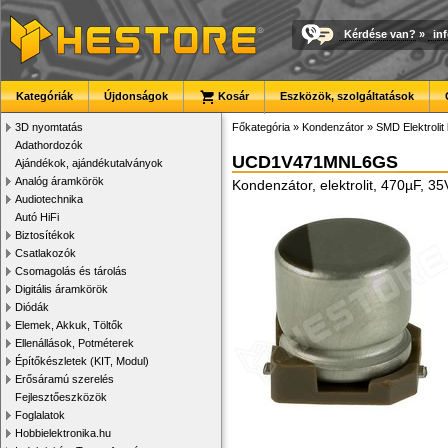
Kérdése van?
»
in
Kategóriák
Újdonságok
Kosár
Eszközök, szolgáltatások
3D nyomtatás
Főkategória
»
Kondenzátor
»
SMD Elektrolit
Adathordozók
UCD1V471MNL6GS
Ajándékok, ajándékutalványok
Analóg áramkörök
Kondenzátor, elektrolit, 470µF,
Audiotechnika
Autó HiFi
Biztosítékok
Csatlakozók
Csomagolás és tárolás
Digitális áramkörök
Diódák
Elemek, Akkuk, Töltők
Ellenállások, Potméterek
Építőkészletek (KIT, Modul)
Erősáramú szerelés
Fejlesztőeszközök
Foglalatok
Hobbielektronika.hu