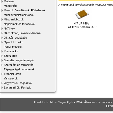
Modulok
A következő termékeket más vásárlók rendelték
Modulvilág
Motorok, Ventilátorok, Fűtőelemek
Munkavédelmi eszközök
Műszerdobozok
4,7 uF / 50V
Napelemek és tartozékok
SMD1206 Kerámia, X7R
NYÁK-ok
Okosotthon, Lakáselektronika
Oktatási eszközök
Optoelektronika
Peltier modulok
Pneumatika
Szenzorok
Szerelési segédanyagok
Szerszám és forrasztás
Tápegységek, Adapterek
Tranzisztorok
Varisztorok
Vegyszerek, ragasztók
Zavarszűrők, Ferritek
Főoldal
•
Szállítás
•
Súgó
•
GyIK
•
RMA
•
Általános szerződési fe
HESTO