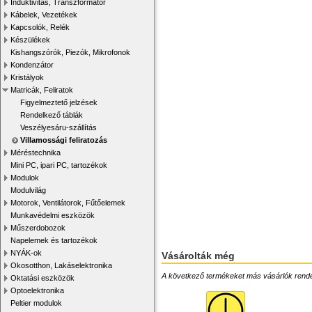
Induktivitás, Transzformátor
Kábelek, Vezetékek
Kapcsolók, Relék
Készülékek
Kishangszórók, Piezók, Mikrofonok
Kondenzátor
Kristályok
Matricák, Feliratok
Figyelmeztető jelzések
Rendelkező táblák
Veszélyesáru-szállítás
Villamossági feliratozás
Méréstechnika
Mini PC, ipari PC, tartozékok
Modulok
Modulvilág
Motorok, Ventilátorok, Fűtőelemek
Munkavédelmi eszközök
Műszerdobozok
Napelemek és tartozékok
NYÁK-ok
Vásárolták még
Okosotthon, Lakáselektronika
A következő termékeket más vásárlók rendelték
Oktatási eszközök
Optoelektronika
Peltier modulok