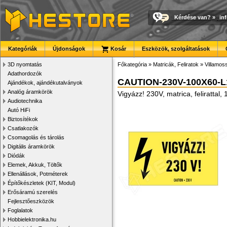
Kérdése van?
»
in
Kategóriák
Újdonságok
Kosár
Eszközök, szolgáltatások
3D nyomtatás
Főkategória
»
Matricák, Feliratok
»
Villamoss
Adathordozók
CAUTION-230V-100X60-L
Ajándékok, ajándékutalványok
Analóg áramkörök
Vigyázz! 230V, matrica, felirattal
Audiotechnika
Autó HiFi
Biztosítékok
Csatlakozók
Csomagolás és tárolás
Digitális áramkörök
Diódák
Elemek, Akkuk, Töltők
Ellenállások, Potméterek
Építőkészletek (KIT, Modul)
Erősáramú szerelés
Fejlesztőeszközök
Foglalatok
Hobbielektronika.hu