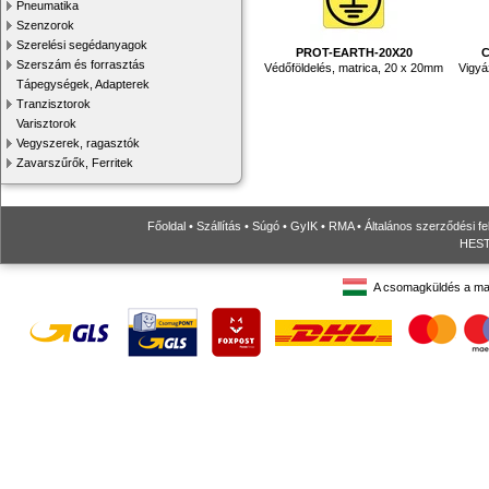
Pneumatika
Szenzorok
Szerelési segédanyagok
PROT-EARTH-20X20
C
Szerszám és forrasztás
Védőföldelés, matrica, 20 x 20mm
Vigyáz
Tápegységek, Adapterek
Tranzisztorok
Varisztorok
Vegyszerek, ragasztók
Zavarszűrők, Ferritek
Főoldal
•
Szállítás
•
Súgó
•
GyIK
•
RMA
•
Általános szerződési fe
HESTO
A csomagküldés a ma