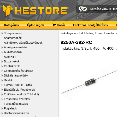
Kérdése van?
»
in
Kategóriák
Újdonságok
Kosár
Eszközök, szolgáltatások
3D nyomtatás
Főkategória
»
Induktivitás, Transzformátor
Adathordozók
9250A-392-RC
Ajándékok, ajándékutalványok
Analóg áramkörök
Induktivitás, 3.9µH, 450mA, 400
Audiotechnika
Autó HiFi
Biztosítékok
Csatlakozók
Csomagolás és tárolás
Digitális áramkörök
Diódák
Elemek, Akkuk, Töltők
Ellenállások, Potméterek
Építőkészletek (KIT, Modul)
Erősáramú szerelés
Fejlesztőeszközök
Foglalatok
Hobbielektronika.hu