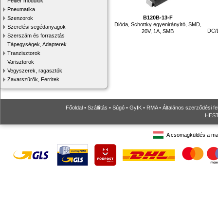
Peltier modulok
Pneumatika
B120B-13-F
Szenzorok
Dióda, Schottky egyenirányító, SMD,
Szerelési segédanyagok
DC/D
20V, 1A, SMB
Szerszám és forrasztás
Tápegységek, Adapterek
Tranzisztorok
Varisztorok
Vegyszerek, ragasztók
Zavarszűrők, Ferritek
Főoldal
•
Szállítás
•
Súgó
•
GyIK
•
RMA
•
Általános szerződési fe
HESTO
A csomagküldés a ma