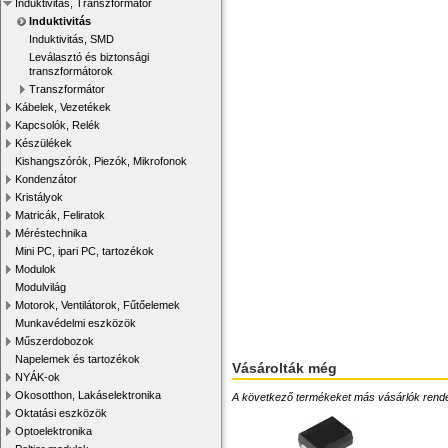
Induktivitás, Transzformátor
Induktivitás
Induktivitás, SMD
Leválasztó és biztonsági
transzformátorok
Transzformátor
Kábelek, Vezetékek
Kapcsolók, Relék
Készülékek
Kishangszórók, Piezók, Mikrofonok
Kondenzátor
Kristályok
Matricák, Feliratok
Méréstechnika
Mini PC, ipari PC, tartozékok
Modulok
Modulvilág
Motorok, Ventilátorok, Fűtőelemek
Munkavédelmi eszközök
Műszerdobozok
Napelemek és tartozékok
Vásárolták még
NYÁK-ok
Okosotthon, Lakáselektronika
A következő termékeket más vásárlók rendelték
Oktatási eszközök
Optoelektronika