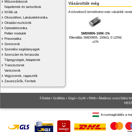
Műszerdobozok
Vásárolták még
Napelemek és tartozékok
A következő termékeket más vásárlók rendelték
NYÁK-ok
Okosotthon, Lakáselektronika
Oktatási eszközök
Optoelektronika
SMD0805-100K-1%
Peltier modulok
Ellenállás SMD0805, 100kΩ, 0.125W,
Pneumatika
±1%
Szenzorok
Szerelési segédanyagok
Szerszám és forrasztás
Tápegységek, Adapterek
Tranzisztorok
Varisztorok
Vegyszerek, ragasztók
Zavarszűrők, Ferritek
Főoldal
•
Szállítás
•
Súgó
•
GyIK
•
RMA
•
Általános szerződési fe
HESTO
A csomagküldés a ma