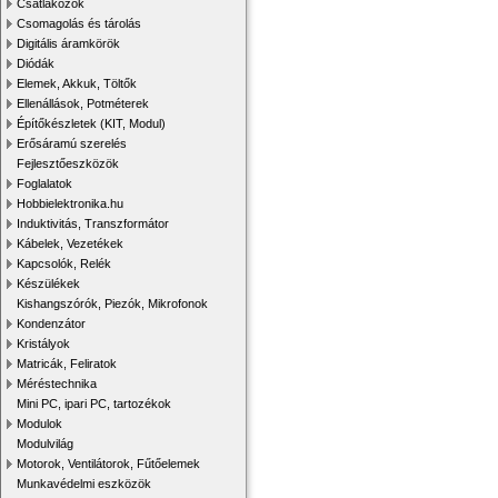
Csatlakozók
Csomagolás és tárolás
Digitális áramkörök
Diódák
Elemek, Akkuk, Töltők
Ellenállások, Potméterek
Építőkészletek (KIT, Modul)
Erősáramú szerelés
Fejlesztőeszközök
Foglalatok
Hobbielektronika.hu
Induktivitás, Transzformátor
Kábelek, Vezetékek
Kapcsolók, Relék
Készülékek
Kishangszórók, Piezók, Mikrofonok
Kondenzátor
Kristályok
Matricák, Feliratok
Méréstechnika
Mini PC, ipari PC, tartozékok
Modulok
Modulvilág
Motorok, Ventilátorok, Fűtőelemek
Munkavédelmi eszközök