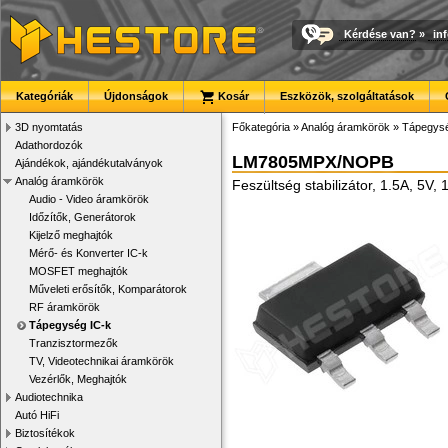
Kérdése van?
»
in
Kategóriák
Újdonságok
Kosár
Eszközök, szolgáltatások
3D nyomtatás
Főkategória
»
Analóg áramkörök
»
Tápegysé
Adathordozók
LM7805MPX/NOPB
Ajándékok, ajándékutalványok
Analóg áramkörök
Feszültség stabilizátor, 1.5A, 5V
Audio - Video áramkörök
Időzítők, Generátorok
Kijelző meghajtók
Mérő- és Konverter IC-k
MOSFET meghajtók
Műveleti erősítők, Komparátorok
RF áramkörök
Tápegység IC-k
Tranzisztormezők
TV, Videotechnikai áramkörök
Vezérlők, Meghajtók
Audiotechnika
Autó HiFi
Biztosítékok