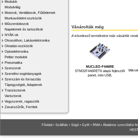
Modulok
Modulvilág
Motorok, Ventilátorok, Fűtőelemek
Munkavédelmi eszközök
Műszerdobozok
Vásárolták még
Napelemek és tartozékok
NYÁK-ok
A következő termékeket más vásárlók rendelték
Okosotthon, Lakáselektronika
Oktatási eszközök
Optoelektronika
Peltier modulok
Pneumatika
NUCLEO-F446RE
Szenzorok
Mikro
STM32F446RET6 alapú fejlesztői
Szerelési segédanyagok
panel, mini USB,
Szerszám és forrasztás
Tápegységek, Adapterek
Tranzisztorok
Varisztorok
Vegyszerek, ragasztók
Zavarszűrők, Ferritek
Főoldal
•
Szállítás
•
Súgó
•
GyIK
•
RMA
•
Általános szerződési fe
HESTO