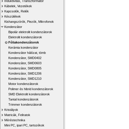
Induktivitás, Transzformátor
Kábelek, Vezetékek
Kapcsolók, Relék
Készülékek
Kishangszórók, Piezók, Mikrofonok
Kondenzátor
Bipolár elektrolit kondenzátorok
Elektrolit kondenzátorok
Fóliakondenzátorok
Kerámia kondenzátor
Kondenzátor hálózat, tömb
Kondenzátor, SMD0402
Kondenzátor, SMD0603
Kondenzátor, SMD0805
Kondenzátor, SMD1206
Kondenzátor, SMD1210
Motor kondenzátorok
Polimer és hibrid kondenzátorok
SMD Elektrolit kondenzátorok
Tantal kondenzátorok
Trimmer kondenzátorok
Kristályok
Matricák, Feliratok
Méréstechnika
Mini PC, ipari PC, tartozékok