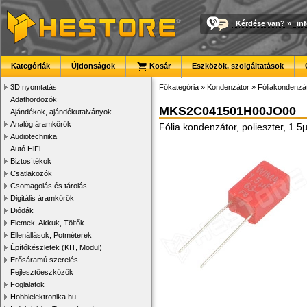
Kérdése van?
»
in
Kategóriák
Újdonságok
Kosár
Eszközök, szolgáltatások
3D nyomtatás
Főkategória
»
Kondenzátor
»
Fóliakondenzá
Adathordozók
MKS2C041501H00JO00
Ajándékok, ajándékutalványok
Analóg áramkörök
Fólia kondenzátor, polieszter, 1
Audiotechnika
Autó HiFi
Biztosítékok
Csatlakozók
Csomagolás és tárolás
Digitális áramkörök
Diódák
Elemek, Akkuk, Töltők
Ellenállások, Potméterek
Építőkészletek (KIT, Modul)
Erősáramú szerelés
Fejlesztőeszközök
Foglalatok
Hobbielektronika.hu