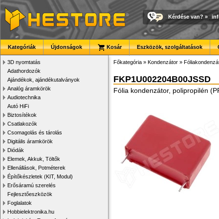
Kérdése van?
»
in
Kategóriák
Újdonságok
Kosár
Eszközök, szolgáltatások
3D nyomtatás
Főkategória
»
Kondenzátor
»
Fóliakondenzá
Adathordozók
FKP1U002204B00JSSD
Ajándékok, ajándékutalványok
Analóg áramkörök
Fólia kondenzátor, polipropilén 
Audiotechnika
Autó HiFi
Biztosítékok
Csatlakozók
Csomagolás és tárolás
Digitális áramkörök
Diódák
Elemek, Akkuk, Töltők
Ellenállások, Potméterek
Építőkészletek (KIT, Modul)
Erősáramú szerelés
Fejlesztőeszközök
Foglalatok
Hobbielektronika.hu