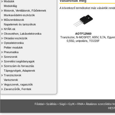
Vásárolták még
Modulok
Modulvilág
A következő termékeket más vásárlók rendelték
Motorok, Ventilátorok, Fűtőelemek
Munkavédelmi eszközök
Műszerdobozok
Napelemek és tartozékok
NYÁK-ok
Okosotthon, Lakáselektronika
AOTF12N60
Tranzisztor, N-MOSFET, 600V, 9,7A,
Egyeni
Oktatási eszközök
0,55Ω, unipoláris, TO220F
Optoelektronika
Peltier modulok
Pneumatika
Szenzorok
Szerelési segédanyagok
Szerszám és forrasztás
Tápegységek, Adapterek
Tranzisztorok
Varisztorok
Vegyszerek, ragasztók
Zavarszűrők, Ferritek
Főoldal
•
Szállítás
•
Súgó
•
GyIK
•
RMA
•
Általános szerződési fe
HESTO