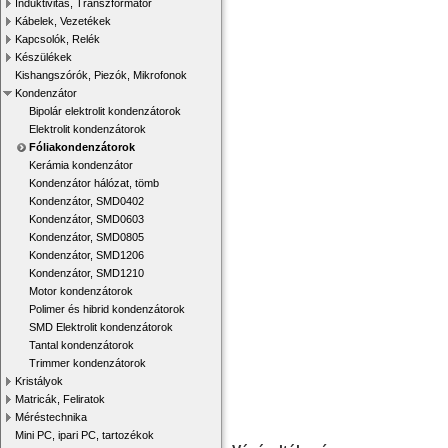
Induktivitás, Transzformátor
Kábelek, Vezetékek
Kapcsolók, Relék
Készülékek
Kishangszórók, Piezók, Mikrofonok
Kondenzátor
Bipolár elektrolit kondenzátorok
Elektrolit kondenzátorok
Fóliakondenzátorok
Kerámia kondenzátor
Kondenzátor hálózat, tömb
Kondenzátor, SMD0402
Kondenzátor, SMD0603
Kondenzátor, SMD0805
Kondenzátor, SMD1206
Kondenzátor, SMD1210
Motor kondenzátorok
Polimer és hibrid kondenzátorok
SMD Elektrolit kondenzátorok
Tantal kondenzátorok
Trimmer kondenzátorok
Kristályok
Matricák, Feliratok
Méréstechnika
Mini PC, ipari PC, tartozékok