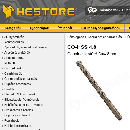
Kérdése van?
»
in
Kategóriák
Újdonságok
Kosár
Eszközök, szolgáltatások
3D nyomtatás
Főkategória
»
Szerszám és forrasztás
»
Fúr
Adathordozók
CO-HSS 4.8
Ajándékok, ajándékutalványok
Analóg áramkörök
Cobalt csigafúró D=4.8mm
Audiotechnika
Autó HiFi
Biztosítékok
Csatlakozók
Csomagolás és tárolás
Digitális áramkörök
Diódák
Elemek, Akkuk, Töltők
Ellenállások, Potméterek
Építőkészletek (KIT, Modul)
Erősáramú szerelés
Fejlesztőeszközök
Foglalatok
Hobbielektronika.hu