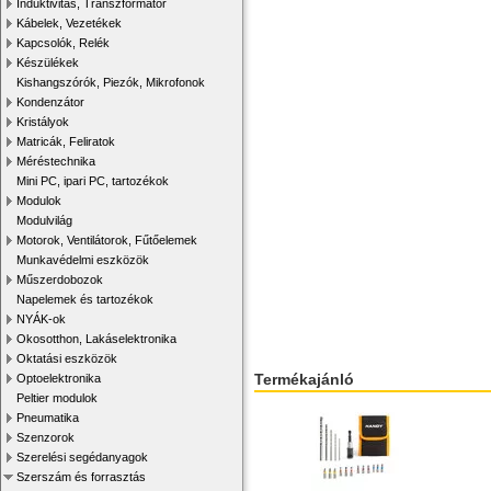
Induktivitás, Transzformátor
Kábelek, Vezetékek
Kapcsolók, Relék
Készülékek
Kishangszórók, Piezók, Mikrofonok
Kondenzátor
Kristályok
Matricák, Feliratok
Méréstechnika
Mini PC, ipari PC, tartozékok
Modulok
Modulvilág
Motorok, Ventilátorok, Fűtőelemek
Munkavédelmi eszközök
Műszerdobozok
Napelemek és tartozékok
NYÁK-ok
Okosotthon, Lakáselektronika
Oktatási eszközök
Termékajánló
Optoelektronika
Peltier modulok
Pneumatika
Szenzorok
Szerelési segédanyagok
Szerszám és forrasztás