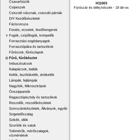
Csavarhúzók
H11003
Csipeszek
Fúrószár és bitfej készlet - 18 db-os
Csiszoló vásznak, csiszoló párnák
DIY Kezdőkészletek
Fázisceruza
Festés, ecsetek, festőhengerek
Fogók, csípőfogók, krimpelők
Forrasztási segédanyagok
Forrasztópáka és tartozékok
Fűrészek, fűrészlapok
Fúró, fúrókészlet
Imbuszkulcsok
Kalapácsok, balták
Kefék, tisztítókefék, drótkefék
Lámpák, fejlámpák
Nagyítók, Mikroszkópok
Ónszippantók
Ragasztópisztoly és tartozékok
Reszelők, reszelőkészletek
Szerszámkészletek, Állványok, egyéb
Szigetelőszalag
Szikék, ollók
Szorítók és satuk
Tolómérők, mérőszalagok,
vízmértékek