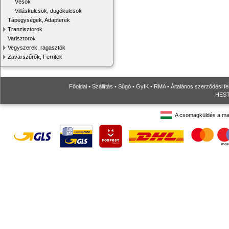
Vésők
Villáskulcsok, dugókulcsok
Tápegységek, Adapterek
Tranzisztorok
Varisztorok
Vegyszerek, ragasztók
Zavarszűrők, Ferritek
Főoldal
•
Szállítás
•
Súgó
•
GyIK
•
RMA
•
Általános szerződési fe
HESTO
A csomagküldés a ma