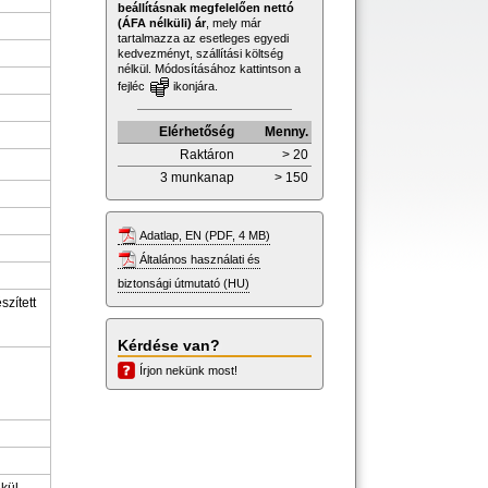
beállításnak megfelelően nettó
(ÁFA nélküli) ár
, mely már
tartalmazza az esetleges egyedi
kedvezményt, szállítási költség
nélkül. Módosításához kattintson a
fejléc
ikonjára.
Elérhetőség
Menny.
Raktáron
> 20
3 munkanap
> 150
Adatlap, EN (PDF, 4 MB)
Általános használati és
biztonsági útmutató (HU)
szített
Kérdése van?
Írjon nekünk most!