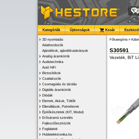
Kategóriák
Újdonságok
Kosár
Eszközök
3D nyomtatás
Főkategória
»
Kábe
Adathordozók
S30591
Ajándékok, ajándékutalványok
Analóg áramkörök
Vezeték, BiT L
Audiotechnika
Autó HiFi
Biztosítékok
Csatlakozók
Csomagolás és tárolás
Digitális áramkörök
Diódák
Elemek, Akkuk, Töltők
Ellenállások, Potméterek
Építőkészletek (KIT, Modul)
Erősáramú szerelés
Fejlesztőeszközök
Foglalatok
Hobbielektronika.hu