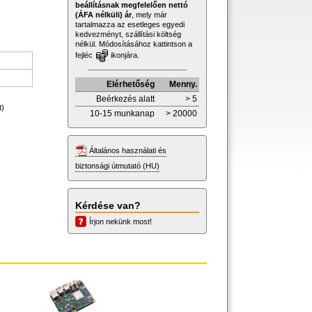
beállításnak megfelelően nettó
(ÁFA nélküli) ár
, mely már
tartalmazza az esetleges egyedi
kedvezményt, szállítási költség
nélkül. Módosításához kattintson a
fejléc
ikonjára.
Elérhetőség
Menny.
Beérkezés alatt
> 5
t)
10-15 munkanap
> 20000
Általános használati és
biztonsági útmutató (HU)
Kérdése van?
Írjon nekünk most!