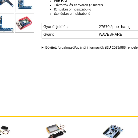
PoE HAT
Távtartók és csavarok (2 méret)
IO tüskesor hosszabbító
táp tüskesor hobbabbító
Gyártói jelölés
27670 / poe_hat_g
Gyártó
WAVESHARE
Bővített forgalmazói/gyártói információk (EU 2023/988 rendele