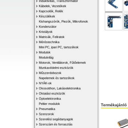
Induktivitás, Transzformátor
Kábelek, Vezetékek
Kapcsolók, Relék
Készülékek
Kishangszórók, Piezók, Mikrofonok
Kondenzátor
Kristályok
Matricák, Feliratok
Méréstechnika
Mini PC, ipari PC, tartozékok
Modulok
Modulvilág
Motorok, Ventilátorok, Fűtőelemek
Munkavédelmi eszközök
Műszerdobozok
Napelemek és tartozékok
NYÁK-ok
Okosotthon, Lakáselektronika
Oktatási eszközök
Optoelektronika
Peltier modulok
Termékajánló
Pneumatika
Szenzorok
Szerelési segédanyagok
Szerszám és forrasztás