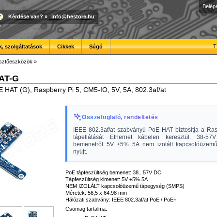
Belép
Kérdése van?
»
info@hestore.hu
T
, szolgáltatások
Cikkek
Súgó
esztőeszközök
»
AT-G
HAT (G), Raspberry Pi 5, CM5-IO, 5V, 5A, 802.3af/at
Összefoglaló, rendeltetés
IEEE 802.3af/at szabványú PoE HAT biztosítja a Ras
tápellátását Ethernet kábelen keresztül. 38-
bemenetről 5V ±5% 5A nem izolált kapcsolóüzemű 
nyújt.
PoE tápfeszültség bemenet: 38...57V DC
Tápfeszültség kimenet: 5V ±5% 5A
NEM IZOLÁLT kapcsolóüzemű tápegység (SMPS)
Méretek: 56,5 x 64.98 mm
Hálózati szabvány: IEEE 802.3af/at PoE / PoE+
Csomag tartalma: