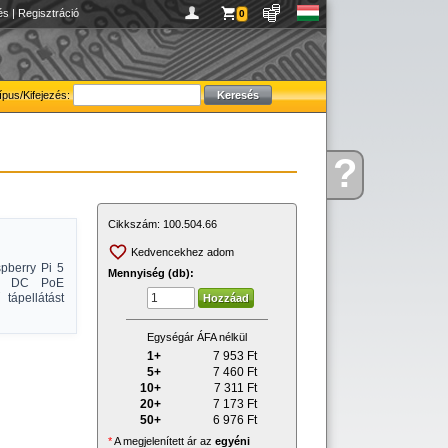
és
|
Regisztráció
0
ípus/Kifejezés:
?
Kérdése
van
Cikkszám:
100.504.66
Kedvencekhez adom
pberry Pi 5
Mennyiség (db):
57V DC PoE
tápellátást
Egységár ÁFA nélkül
1+
7 953
Ft
5+
7 460
Ft
10+
7 311
Ft
20+
7 173
Ft
50+
6 976
Ft
*
A megjelenített ár az
egyéni