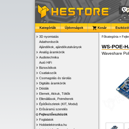
Kategóriák
Újdonságok
Kosár
Eszközök
3D nyomtatás
Főkategória
»
Fejl
Adathordozók
WS-POE-H
Ajándékok, ajándékutalványok
Analóg áramkörök
Waveshare PoE 
Audiotechnika
Autó HiFi
Biztosítékok
Csatlakozók
Csomagolás és tárolás
Digitális áramkörök
Diódák
Elemek, Akkuk, Töltők
Ellenállások, Potméterek
Építőkészletek (KIT, Modul)
Erősáramú szerelés
Fejlesztőeszközök
Foglalatok
Hobbielektronika.hu