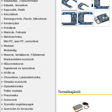
Induktivitás, Transzformátor
Kábelek, Vezetékek
Kapcsolók, Relék
Készülékek
Kishangszórók, Piezók, Mikrofonok
Kondenzátor
Kristályok
Matricák, Feliratok
Méréstechnika
Mini PC, ipari PC, tartozékok
Modulok
Modulvilág
Motorok, Ventilátorok, Fűtőelemek
Munkavédelmi eszközök
Műszerdobozok
Napelemek és tartozékok
NYÁK-ok
Okosotthon, Lakáselektronika
Oktatási eszközök
Optoelektronika
Peltier modulok
Termékajánló
Pneumatika
Szenzorok
Szerelési segédanyagok
Szerszám és forrasztás