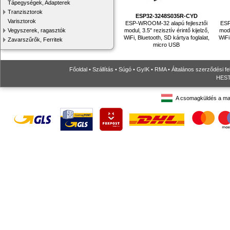
Tápegységek, Adapterek
Tranzisztorok
ESP32-3248S035R-CYD
Varisztorok
ESP-WROOM-32 alapú fejlesztői
ESP
modul, 3.5" rezisztív érintő kijelző,
modu
Vegyszerek, ragasztók
WiFi, Bluetooth, SD kártya foglalat,
WiFi
Zavarszűrők, Ferritek
micro USB
Főoldal
•
Szállítás
•
Súgó
•
GyIK
•
RMA
•
Általános szerződési fe
HESTO
A csomagküldés a ma