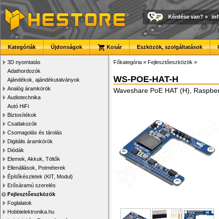
Kérdése van?
»
in
Kategóriák
Újdonságok
Kosár
Eszközök, szolgáltatások
3D nyomtatás
Főkategória
»
Fejlesztőeszközök
»
Adathordozók
WS-POE-HAT-H
Ajándékok, ajándékutalványok
Analóg áramkörök
Waveshare PoE HAT (H), Raspberry 
Audiotechnika
Autó HiFi
Biztosítékok
Csatlakozók
Csomagolás és tárolás
Digitális áramkörök
Diódák
Elemek, Akkuk, Töltők
Ellenállások, Potméterek
Építőkészletek (KIT, Modul)
Erősáramú szerelés
Fejlesztőeszközök
Foglalatok
Hobbielektronika.hu