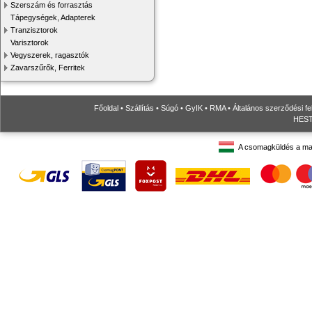
Szerszám és forrasztás
Tápegységek, Adapterek
Tranzisztorok
Varisztorok
Vegyszerek, ragasztók
Zavarszűrők, Ferritek
Főoldal
•
Szállítás
•
Súgó
•
GyIK
•
RMA
•
Általános szerződési fe
HESTO
A csomagküldés a ma