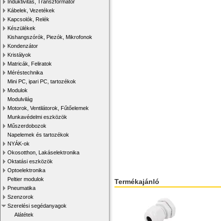
Induktivitás, Transzformátor
Kábelek, Vezetékek
Kapcsolók, Relék
Készülékek
Kishangszórók, Piezók, Mikrofonok
Kondenzátor
Kristályok
Matricák, Feliratok
Méréstechnika
Mini PC, ipari PC, tartozékok
Modulok
Modulvilág
Motorok, Ventilátorok, Fűtőelemek
Munkavédelmi eszközök
Műszerdobozok
Napelemek és tartozékok
NYÁK-ok
Okosotthon, Lakáselektronika
Oktatási eszközök
Optoelektronika
Peltier modulok
Termékajánló
Pneumatika
Szenzorok
Szerelési segédanyagok
Alátétek