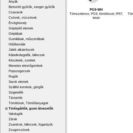
Anyák
Biztosító gyűrűk, seeger gyűrűk
PG9-WH
Csavarok
Tömszelence, PG9, tömítéssel, IP67,
Töm
Csövek, vízcsövek
fehér
Érvéghüvely
Gépépítő elemek
Géplábak
Gumilábak, műszerlábak
Hűtőbordák
Játék alkatrészek
Kábelkötegelők, bilincsek
Készletek, szettek
Menetes tekerőgombok
Popszegecsek
Rugók
Sarok elemek
Szállító kerekek, görgők
Szigetelők
Távtartók
Tömítések, Tömítőanyagok
Törésgátlók, gumi átvezetők
Vakdugók
Zárak
Zsanérok, bilincsek, fogantyúk
Zsugorcsövek