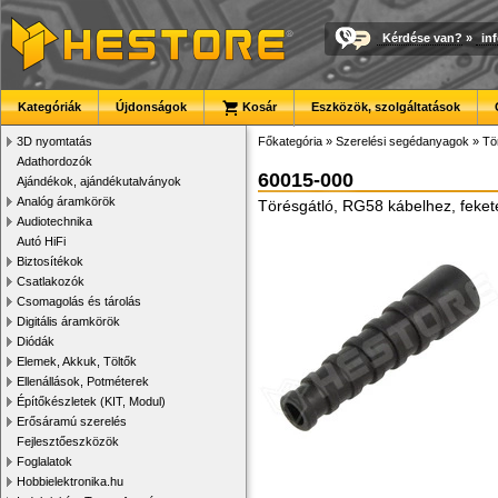
Kérdése van?
»
in
Kategóriák
Újdonságok
Kosár
Eszközök, szolgáltatások
3D nyomtatás
Főkategória
»
Szerelési segédanyagok
»
Tö
Adathordozók
60015-000
Ajándékok, ajándékutalványok
Analóg áramkörök
Törésgátló, RG58 kábelhez, feket
Audiotechnika
Autó HiFi
Biztosítékok
Csatlakozók
Csomagolás és tárolás
Digitális áramkörök
Diódák
Elemek, Akkuk, Töltők
Ellenállások, Potméterek
Építőkészletek (KIT, Modul)
Erősáramú szerelés
Fejlesztőeszközök
Foglalatok
Hobbielektronika.hu