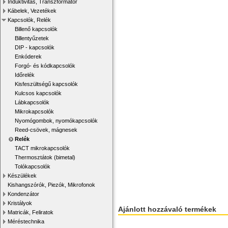
Induktivitás, Transzformátor
Kábelek, Vezetékek
Kapcsolók, Relék
Billenő kapcsolók
Billentyűzetek
DIP - kapcsolók
Enkóderek
Forgó- és kódkapcsolók
Időrelék
Kisfeszültségű kapcsolók
Kulcsos kapcsolók
Lábkapcsolók
Mikrokapcsolók
Nyomógombok, nyomókapcsolók
Reed-csövek, mágnesek
Relék
TACT mikrokapcsolók
Thermosztátok (bimetal)
Tolókapcsolók
Készülékek
Kishangszórók, Piezók, Mikrofonok
Kondenzátor
Kristályok
Ajánlott hozzávaló termékek
Matricák, Feliratok
Méréstechnika