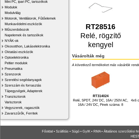
Mini PC, ipari PC, tartozékok
Modulok
Modulvilág
Motorok, Ventilátorok, Fűtőelemek
Munkavédelmi eszközök
RT28516
Műszerdobozok
Relé, rögzítő
Napelemek és tartozékok
NYÁK-ok
kengyel
Okosotthon, Lakáselektronika
Oktatási eszközök
Vásárolták még
Optoelektronika
Peltier modulok
A következő termékeket más vásárlók rendelték
Pneumatika
Szenzorok
Szerelési segédanyagok
Szerszám és forrasztás
Tápegységek, Adapterek
RT314024
Tranzisztorok
Relé, SPDT, 24V DC, 16A / 250V AC,
4x6 c
Varisztorok
16A / 24V DC, Pinek száma: 8
Vegyszerek, ragasztók
Zavarszűrők, Ferritek
Főoldal
•
Szállítás
•
Súgó
•
GyIK
•
RMA
•
Általános szerződési fe
HESTO