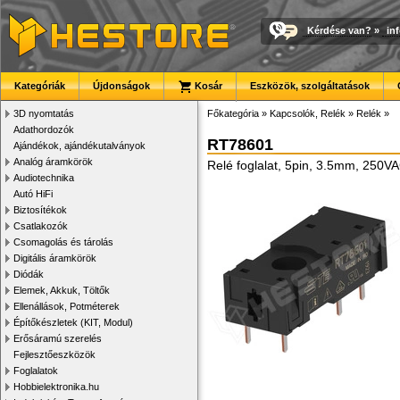
Kérdése van?
»
in
Kategóriák
Újdonságok
Kosár
Eszközök, szolgáltatások
3D nyomtatás
Főkategória
»
Kapcsolók, Relék
»
Relék
»
Adathordozók
RT78601
Ajándékok, ajándékutalványok
Analóg áramkörök
Relé foglalat, 5pin, 3.5mm, 250V
Audiotechnika
Autó HiFi
Biztosítékok
Csatlakozók
Csomagolás és tárolás
Digitális áramkörök
Diódák
Elemek, Akkuk, Töltők
Ellenállások, Potméterek
Építőkészletek (KIT, Modul)
Erősáramú szerelés
Fejlesztőeszközök
Foglalatok
Hobbielektronika.hu