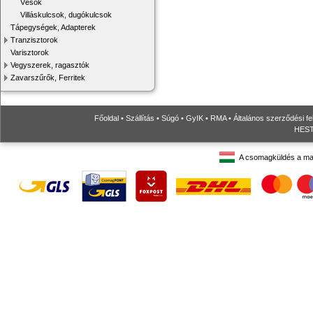
Vésők
Villáskulcsok, dugókulcsok
Tápegységek, Adapterek
Tranzisztorok
Varisztorok
Vegyszerek, ragasztók
Zavarszűrők, Ferritek
Főoldal
•
Szállítás
•
Súgó
•
GyIK
•
RMA
•
Általános szerződési fe
HESTO
A csomagküldés a ma