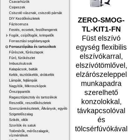
Csavarhúzók
Csipeszek
Csiszoló vásznak, csiszoló párnák
ZERO-SMOG-
DIY Kezdőkészletek
Fázisceruza
TL-KIT1-FN
Festés, ecsetek, festőhengerek
Fogók, csípőfogók, krimpelők
Füst elszívó
Forrasztási segédanyagok
egység flexibilis
Forrasztópáka és tartozékok
Fűrészek, fűrészlapok
elszívókarral,
Fúró, fúrókészlet
elszívótömlővel,
Imbuszkulcsok
Kalapácsok, balták
elzárószeleppel
Kefék, tisztítókefék, drótkefék
Lámpák, fejlámpák
munkapadra
Nagyítók, Mikroszkópok
szerelhető
Ónszippantók
Ragasztópisztoly és tartozékok
konzolokkal,
Reszelők, reszelőkészletek
távkapcsolóval
Szerszámkészletek, Állványok, egyéb
Szigetelőszalag
és
Szikék, ollók
Szorítók és satuk
tölcsérfúvókával
Tolómérők, mérőszalagok,
vízmértékek