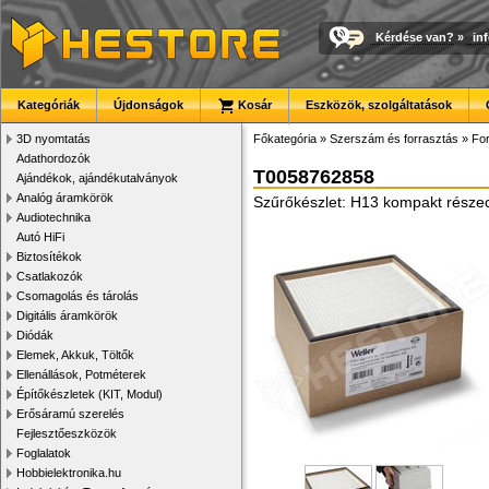
Kérdése van?
»
in
Kategóriák
Újdonságok
Kosár
Eszközök, szolgáltatások
3D nyomtatás
Főkategória
»
Szerszám és forrasztás
»
For
Adathordozók
T0058762858
Ajándékok, ajándékutalványok
Analóg áramkörök
Szűrőkészlet: H13 kompakt részec
Audiotechnika
Autó HiFi
Biztosítékok
Csatlakozók
Csomagolás és tárolás
Digitális áramkörök
Diódák
Elemek, Akkuk, Töltők
Ellenállások, Potméterek
Építőkészletek (KIT, Modul)
Erősáramú szerelés
Fejlesztőeszközök
Foglalatok
Hobbielektronika.hu