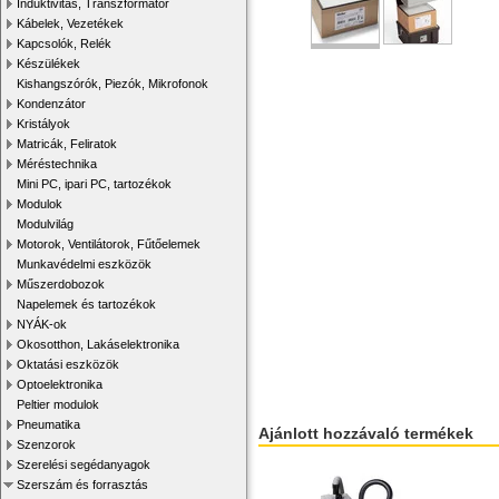
Induktivitás, Transzformátor
Kábelek, Vezetékek
Kapcsolók, Relék
Készülékek
Kishangszórók, Piezók, Mikrofonok
Kondenzátor
Kristályok
Matricák, Feliratok
Méréstechnika
Mini PC, ipari PC, tartozékok
Modulok
Modulvilág
Motorok, Ventilátorok, Fűtőelemek
Munkavédelmi eszközök
Műszerdobozok
Napelemek és tartozékok
NYÁK-ok
Okosotthon, Lakáselektronika
Oktatási eszközök
Optoelektronika
Peltier modulok
Pneumatika
Ajánlott hozzávaló termékek
Szenzorok
Szerelési segédanyagok
Szerszám és forrasztás