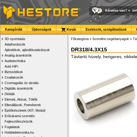
Kérdése van?
»
in
Kategóriák
Újdonságok
Kosár
Eszközök, szolgáltatások
3D nyomtatás
Főkategória
»
Szerelési segédanyagok
»
Tá
Adathordozók
DR318/4.3X15
Ajándékok, ajándékutalványok
Analóg áramkörök
Távtartó hüvely, hengeres, nikke
Audiotechnika
Autó HiFi
Biztosítékok
Csatlakozók
Csomagolás és tárolás
Digitális áramkörök
Diódák
Elemek, Akkuk, Töltők
Ellenállások, Potméterek
Építőkészletek (KIT, Modul)
Erősáramú szerelés
Fejlesztőeszközök
Foglalatok
Hobbielektronika.hu