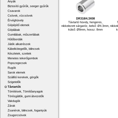
Anyák
Biztosító gyűrűk, seeger gyűrűk
Csavarok
Csövek, vízcsövek
DR318/4.3X08
Érvéghüvely
Távtartó hüvely, hengeres,
Gépépítő elemek
nikkelezett sárgaréz, belső: Ø4.3mm,
nikke
külső: Ø8mm, hossz: 8mm
k
Géplábak
Gumilábak, műszerlábak
Hűtőbordák
Játék alkatrészek
Kábelkötegelők, bilincsek
Készletek, szettek
Menetes tekerőgombok
Popszegecsek
Rugók
Sarok elemek
Szállító kerekek, görgők
Szigetelők
Távtartók
Tömítések, Tömítőanyagok
Törésgátlók, gumi átvezetők
Vakdugók
Zárak
Zsanérok, bilincsek, fogantyúk
Zsugorcsövek