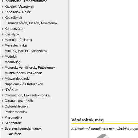
Induktivitás, Transzformátor
Kábelek, Vezetékek
Kapcsolók, Relék
Készülékek
Kishangszórók, Piezók, Mikrofonok
Kondenzátor
Kristályok
Matricák, Feliratok
Méréstechnika
Mini PC, ipari PC, tartozékok
Modulok
Modulvilág
Motorok, Ventilátorok, Fűtőelemek
Munkavédelmi eszközök
Műszerdobozok
Napelemek és tartozékok
NYÁK-ok
Okosotthon, Lakáselektronika
Oktatási eszközök
Optoelektronika
Peltier modulok
Pneumatika
Vásárolták még
Szenzorok
Szerelési segédanyagok
A következő termékeket más vásárlók rendelték
Alátétek