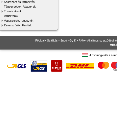
Szerszám és forrasztás
Tápegységek, Adapterek
Tranzisztorok
Varisztorok
Vegyszerek, ragasztók
Zavarszűrők, Ferritek
Főoldal
•
Szállítás
•
Súgó
•
GyIK
•
RMA
•
Általános szerződési fe
HESTO
A csomagküldés a ma