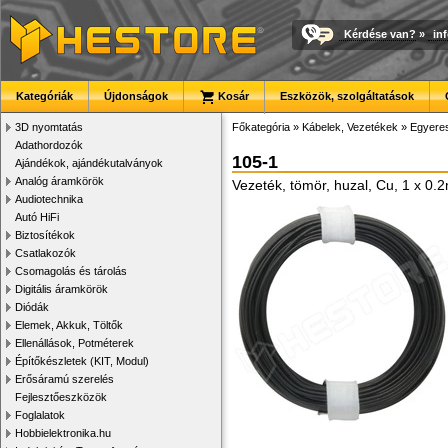
Kérdése van?
»
in
Kategóriák
Újdonságok
Kosár
Eszközök, szolgáltatások
3D nyomtatás
Főkategória
»
Kábelek, Vezetékek
»
Egyere
Adathordozók
105-1
Ajándékok, ajándékutalványok
Analóg áramkörök
Vezeték, tömör, huzal, Cu, 1 x 0
Audiotechnika
Autó HiFi
Biztosítékok
Csatlakozók
Csomagolás és tárolás
Digitális áramkörök
Diódák
Elemek, Akkuk, Töltők
Ellenállások, Potméterek
Építőkészletek (KIT, Modul)
Erősáramú szerelés
Fejlesztőeszközök
Foglalatok
Hobbielektronika.hu