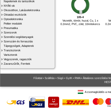
Napelemek és tartozékok
NYÁK-ok
Okosotthon, Lakáselektronika
Oktatási eszközök
105-4
Optoelektronika
Vezeték, tömör, huzal, Cu, 1 x
Ve
Peltier modulok
0.2mm2, PVC, zöld, 10m/tekercs
0.2m
Pneumatika
Szenzorok
Szerelési segédanyagok
Szerszám és forrasztás
Tápegységek, Adapterek
Tranzisztorok
Varisztorok
Vegyszerek, ragasztók
Zavarszűrők, Ferritek
Főoldal
•
Szállítás
•
Súgó
•
GyIK
•
RMA
•
Általános szerződési fe
HESTO
A csomagküldés a ma