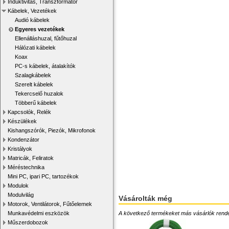
Induktivitás, Transzformátor
Kábelek, Vezetékek
Audió kábelek
Egyeres vezetékek
Ellenálláshuzal, fűtőhuzal
Hálózati kábelek
Koax
PC-s kábelek, átalakítók
Szalagkábelek
Szerelt kábelek
Tekercselő huzalok
Többerű kábelek
Kapcsolók, Relék
Készülékek
Kishangszórók, Piezók, Mikrofonok
Kondenzátor
Kristályok
Matricák, Feliratok
Méréstechnika
Mini PC, ipari PC, tartozékok
Modulok
Modulvilág
Vásárolták még
Motorok, Ventilátorok, Fűtőelemek
A következő termékeket más vásárlók rendelték
Munkavédelmi eszközök
Műszerdobozok