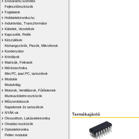
Erősáramú szerelés
Fejlesztőeszközök
Foglalatok
Hobbielektronika.hu
Induktivitás, Transzformátor
Kábelek, Vezetékek
Kapcsolók, Relék
Készülékek
Kishangszórók, Piezók, Mikrofonok
Kondenzátor
Kristályok
Matricák, Feliratok
Méréstechnika
Mini PC, ipari PC, tartozékok
Modulok
Modulvilág
Motorok, Ventilátorok, Fűtőelemek
Munkavédelmi eszközök
Műszerdobozok
Napelemek és tartozékok
NYÁK-ok
Termékajánló
Okosotthon, Lakáselektronika
Oktatási eszközök
Optoelektronika
Peltier modulok