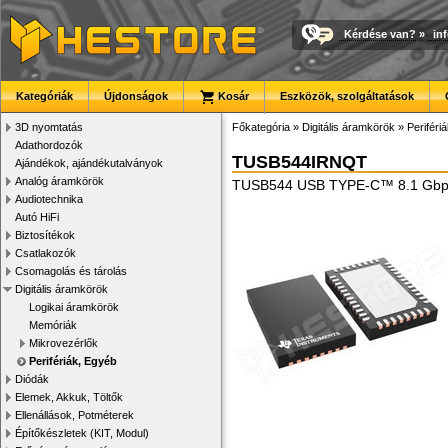
Kérdése van?
»
in
Kategóriák
Újdonságok
Kosár
Eszközök, szolgáltatások
3D nyomtatás
Főkategória
»
Digitális áramkörök
»
Periféri
Adathordozók
TUSB544IRNQT
Ajándékok, ajándékutalványok
Analóg áramkörök
TUSB544 USB TYPE-C™ 8.1 Gbps M
Audiotechnika
Autó HiFi
Biztosítékok
Csatlakozók
Csomagolás és tárolás
Digitális áramkörök
Logikai áramkörök
Memóriák
Mikrovezérlők
Perifériák, Egyéb
Diódák
Elemek, Akkuk, Töltők
Ellenállások, Potméterek
Építőkészletek (KIT, Modul)