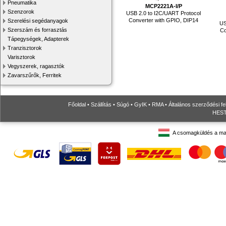
Pneumatika
MCP2221A-I/P
Szenzorok
USB 2.0 to I2C/UART Protocol
Converter with GPIO, DIP14
Szerelési segédanyagok
US
Szerszám és forrasztás
Co
Tápegységek, Adapterek
Tranzisztorok
Varisztorok
Vegyszerek, ragasztók
Zavarszűrők, Ferritek
Főoldal
•
Szállítás
•
Súgó
•
GyIK
•
RMA
•
Általános szerződési fe
HESTO
A csomagküldés a ma