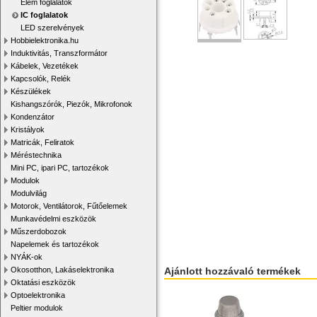
Elem foglalatok
IC foglalatok
LED szerelvények
Hobbielektronika.hu
Induktivitás, Transzformátor
Kábelek, Vezetékek
Kapcsolók, Relék
Készülékek
Kishangszórók, Piezók, Mikrofonok
Kondenzátor
Kristályok
Matricák, Feliratok
Méréstechnika
Mini PC, ipari PC, tartozékok
Modulok
Modulvilág
Motorok, Ventilátorok, Fűtőelemek
Munkavédelmi eszközök
Műszerdobozok
Napelemek és tartozékok
NYÁK-ok
Ajánlott hozzávaló termékek
Okosotthon, Lakáselektronika
Oktatási eszközök
Optoelektronika
Peltier modulok