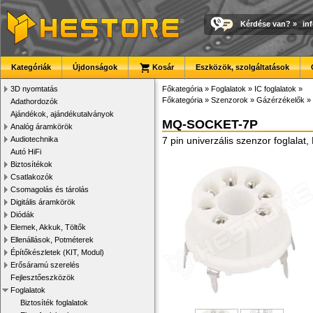
Kérdése van?
»
in
Kategóriák
Újdonságok
Kosár
Eszközök, szolgáltatások
3D nyomtatás
Főkategória
»
Foglalatok
»
IC foglalatok
»
Főkategória
»
Szenzorok
»
Gázérzékelők
»
Adathordozók
Ajándékok, ajándékutalványok
MQ-SOCKET-7P
Analóg áramkörök
Audiotechnika
7 pin univerzális szenzor fogl
Autó HiFi
Biztosítékok
Csatlakozók
Csomagolás és tárolás
Digitális áramkörök
Diódák
Elemek, Akkuk, Töltők
Ellenállások, Potméterek
Építőkészletek (KIT, Modul)
Erősáramú szerelés
Fejlesztőeszközök
Foglalatok
Biztosíték foglalatok