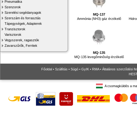
Pneumatika
Szenzorok
Szerelési segédanyagok
MQ-137
Szerszám és forrasztás
Ammónia (NH3) gáz érzékelő
Hidro
Tápegységek, Adapterek
Tranzisztorok
Varisztorok
Vegyszerek, ragasztók
Zavarszűrők, Ferritek
MQ-135
MQ-135 levegőminőség-érzékelő
Főoldal
•
Szállítás
•
Súgó
•
GyIK
•
RMA
•
Általános szerződési fe
HESTO
A csomagküldés a ma