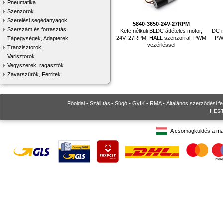
Pneumatika
Szenzorok
Szerelési segédanyagok
5840-3650-24V-27RPM
Szerszám és forrasztás
Kefe nélküli BLDC áttételes motor,
DC m
24V, 27RPM, HALL szenzorral, PWM
PWM
Tápegységek, Adapterek
vezérléssel
Tranzisztorok
Varisztorok
Vegyszerek, ragasztók
Zavarszűrők, Ferritek
Főoldal
•
Szállítás
•
Súgó
•
GyIK
•
RMA
•
Általános szerződési fe
HESTO
A csomagküldés a ma