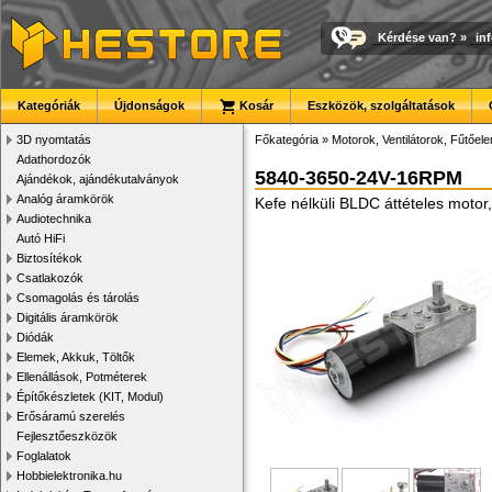
Kérdése van?
»
in
Kategóriák
Újdonságok
Kosár
Eszközök, szolgáltatások
3D nyomtatás
Főkategória
»
Motorok, Ventilátorok, Fűtőel
Adathordozók
5840-3650-24V-16RPM
Ajándékok, ajándékutalványok
Analóg áramkörök
Kefe nélküli BLDC áttételes moto
Audiotechnika
Autó HiFi
Biztosítékok
Csatlakozók
Csomagolás és tárolás
Digitális áramkörök
Diódák
Elemek, Akkuk, Töltők
Ellenállások, Potméterek
Építőkészletek (KIT, Modul)
Erősáramú szerelés
Fejlesztőeszközök
Foglalatok
Hobbielektronika.hu