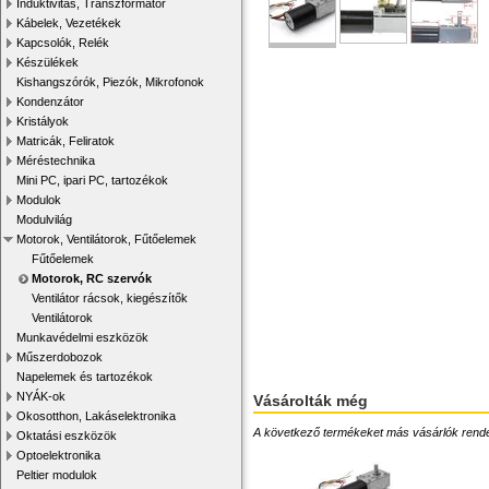
Induktivitás, Transzformátor
Kábelek, Vezetékek
Kapcsolók, Relék
Készülékek
Kishangszórók, Piezók, Mikrofonok
Kondenzátor
Kristályok
Matricák, Feliratok
Méréstechnika
Mini PC, ipari PC, tartozékok
Modulok
Modulvilág
Motorok, Ventilátorok, Fűtőelemek
Fűtőelemek
Motorok, RC szervók
Ventilátor rácsok, kiegészítők
Ventilátorok
Munkavédelmi eszközök
Műszerdobozok
Napelemek és tartozékok
NYÁK-ok
Vásárolták még
Okosotthon, Lakáselektronika
A következő termékeket más vásárlók rendelték
Oktatási eszközök
Optoelektronika
Peltier modulok