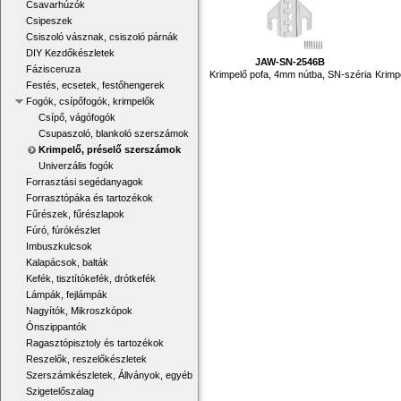
Csavarhúzók
Csipeszek
Csiszoló vásznak, csiszoló párnák
DIY Kezdőkészletek
JAW-SN-2546B
Fázisceruza
Krimpelő pofa, 4mm nútba, SN-széria
Krimp
Festés, ecsetek, festőhengerek
Fogók, csípőfogók, krimpelők
Csípő, vágófogók
Csupaszoló, blankoló szerszámok
Krimpelő, préselő szerszámok
Univerzális fogók
Forrasztási segédanyagok
Forrasztópáka és tartozékok
Fűrészek, fűrészlapok
Fúró, fúrókészlet
Imbuszkulcsok
Kalapácsok, balták
Kefék, tisztítókefék, drótkefék
Lámpák, fejlámpák
Nagyítók, Mikroszkópok
Ónszippantók
Ragasztópisztoly és tartozékok
Reszelők, reszelőkészletek
Szerszámkészletek, Állványok, egyéb
Szigetelőszalag