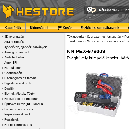
Kérdése van?
»
in
Kategóriák
Újdonságok
Kosár
Eszközök, szolgáltatások
3D nyomtatás
Főkategória
»
Szerszám és forrasztás
»
Fog
Főkategória
»
Szerszám és forrasztás
»
Sze
Adathordozók
Ajándékok, ajándékutalványok
KNIPEX-979009
Analóg áramkörök
Audiotechnika
Évéghüvely krimpelő készlet, bőr
Autó HiFi
Biztosítékok
Csatlakozók
Csomagolás és tárolás
Digitális áramkörök
Diódák
Elemek, Akkuk, Töltők
Ellenállások, Potméterek
Építőkészletek (KIT, Modul)
Erősáramú szerelés
Fejlesztőeszközök
Foglalatok
Hobbielektronika.hu