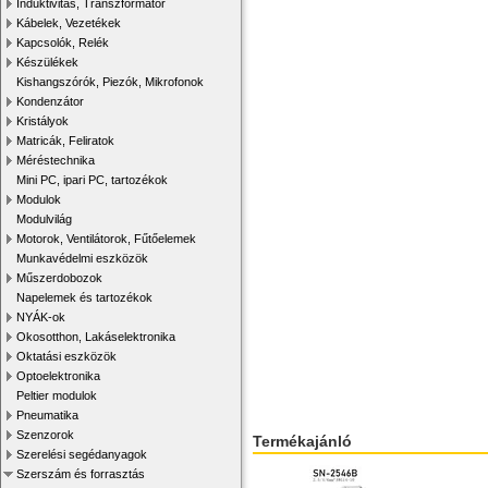
Induktivitás, Transzformátor
Kábelek, Vezetékek
Kapcsolók, Relék
Készülékek
Kishangszórók, Piezók, Mikrofonok
Kondenzátor
Kristályok
Matricák, Feliratok
Méréstechnika
Mini PC, ipari PC, tartozékok
Modulok
Modulvilág
Motorok, Ventilátorok, Fűtőelemek
Munkavédelmi eszközök
Műszerdobozok
Napelemek és tartozékok
NYÁK-ok
Okosotthon, Lakáselektronika
Oktatási eszközök
Optoelektronika
Peltier modulok
Pneumatika
Szenzorok
Termékajánló
Szerelési segédanyagok
Szerszám és forrasztás