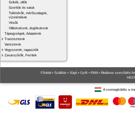
Szikék, ollók
Szorítók és satuk
Tolómérők, mérőszalagok,
vízmértékek
Vésők
Villáskulcsok, dugókulcsok
Tápegységek, Adapterek
Tranzisztorok
Varisztorok
Vegyszerek, ragasztók
Zavarszűrők, Ferritek
Főoldal
•
Szállítás
•
Súgó
•
GyIK
•
RMA
•
Általános szerződési fe
HESTO
A csomagküldés a ma