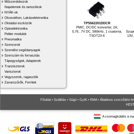
Műszerdobozok
Napelemek és tartozékok
NYÁK-ok
Okosotthon, Lakáselektronika
TPS562201DDCR
Oktatási eszközök
PMIC, DC/DC konverter, 2A,
Optoelektronika
0,76...7V DC, 580kHz, 1 csatorna,
Szupr
Peltier modulok
TSOT23-6
13V,
Pneumatika
Szenzorok
Szerelési segédanyagok
Szerszám és forrasztás
Tápegységek, Adapterek
Tranzisztorok
Varisztorok
Vegyszerek, ragasztók
Zavarszűrők, Ferritek
Főoldal
•
Szállítás
•
Súgó
•
GyIK
•
RMA
•
Általános szerződési fe
HESTO
A csomagküldés a ma