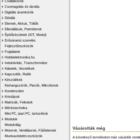
Csatlakozók
Csomagolás és tárolás
Digitális áramkörök
Diódák
Elemek, Akkuk, Töltők
Ellenállások, Potméterek
Építőkészletek (KIT, Modul)
Erősáramú szerelés
Fejlesztőeszközök
Foglalatok
Hobbielektronika.hu
Induktivitás, Transzformátor
Kábelek, Vezetékek
Kapcsolók, Relék
Készülékek
Kishangszórók, Piezók, Mikrofonok
Kondenzátor
Kristályok
Matricák, Feliratok
Méréstechnika
Mini PC, ipari PC, tartozékok
Modulok
Modulvilág
Vásárolták még
Motorok, Ventilátorok, Fűtőelemek
Munkavédelmi eszközök
A következő termékeket más vásárlók rendelték