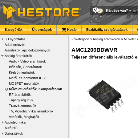
Kérdése van?
»
in
Kategóriák
Újdonságok
Kosár
Eszközök, szolgáltatások
3D nyomtatás
Főkategória
»
Analóg áramkörök
»
Műveleti 
Adathordozók
AMC1200BDWVR
Ajándékok, ajándékutalványok
Analóg áramkörök
Teljesen differenciális leválasztó 
Audio - Video áramkörök
Időzítők, Generátorok
Kijelző meghajtók
Mérő- és Konverter IC-k
MOSFET meghajtók
Műveleti erősítők, Komparátorok
RF áramkörök
Tápegység IC-k
Tranzisztormezők
TV, Videotechnikai áramkörök
Vezérlők, Meghajtók
Audiotechnika
Autó HiFi
Biztosítékok